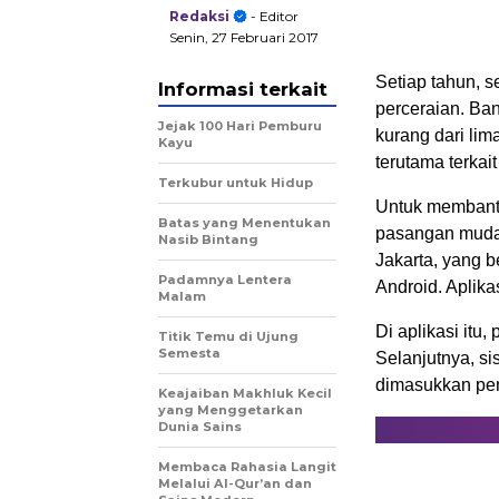
Redaksi
- Editor
Senin, 27 Februari 2017
Setiap tahun, s
Informasi terkait
perceraian. Ban
Jejak 100 Hari Pemburu
kurang dari li
Kayu
terutama terka
Terkubur untuk Hidup
Untuk membant
Batas yang Menentukan
pasangan muda i
Nasib Bintang
Jakarta, yang b
Padamnya Lentera
Android. Aplika
Malam
Di aplikasi itu
Titik Temu di Ujung
Semesta
Selanjutnya, s
dimasukkan pe
Keajaiban Makhluk Kecil
yang Menggetarkan
Dunia Sains
Membaca Rahasia Langit
Melalui Al-Qur’an dan