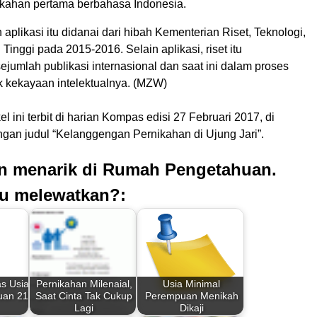
kahan pertama berbahasa Indonesia.
likasi itu didanai dari hibah Kementerian Riset, Teknologi,
Tinggi pada 2015-2016. Selain aplikasi, riset itu
jumlah publikasi internasional dan saat ini dalam proses
 kekayaan intelektualnya. (MZW)
kel ini terbit di harian Kompas edisi 27 Februari 2017, di
gan judul “Kelanggengan Pernikahan di Ujung Jari”.
an menarik di Rumah Pengetahuan.
u melewatkan?:
as Usia
Pernikahan Milenaial,
Usia Minimal
uan 21
Saat Cinta Tak Cukup
Perempuan Menikah
Lagi
Dikaji