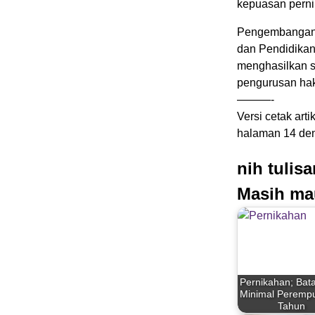
kepuasan perni
Pengembangan ap
dan Pendidikan 
menghasilkan se
pengurusan hak
———-
Versi cetak arti
halaman 14 den
nih tulis
Masih ma
Pernikahan; Bat
Minimal Peremp
Tahun