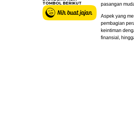
TOMBOL BERIKUT
pasangan muda 
Aspek yang mem
pembagian pera
keintiman denga
finansial, hingga