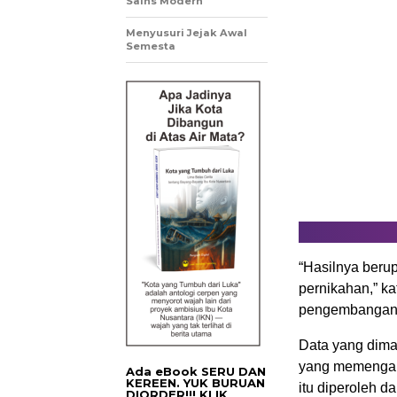
Sains Modern
Menyusuri Jejak Awal
Semesta
“Hasilnya beru
pernikahan,” k
pengembangan C
Data yang dima
yang memengar
Ada eBook SERU DAN
KEREEN. YUK BURUAN
itu diperoleh d
DIORDER!!! KLIK