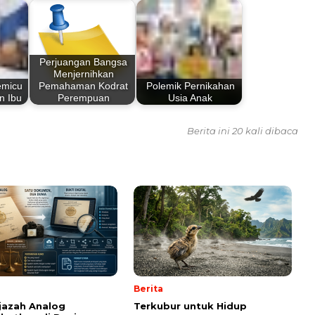
Perjuangan Bangsa
Menjernihkan
emicu
Pemahaman Kodrat
Polemik Pernikahan
n Ibu
Perempuan
Usia Anak
Berita ini 20 kali dibaca
Berita
Ijazah Analog
Terkubur untuk Hidup