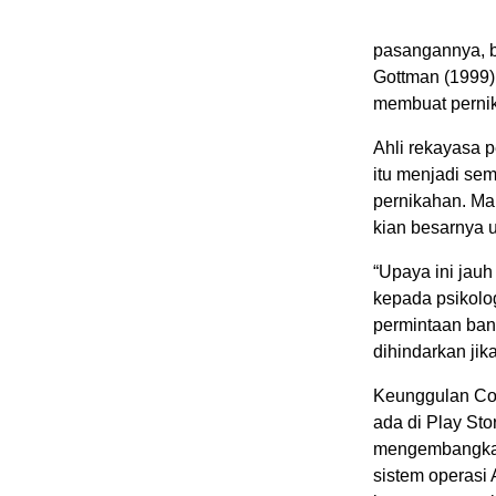
pasangannya, ba
Gottman (1999),
membuat pernik
Ahli rekayasa 
itu menjadi se
pernikahan. Ma
kian besarnya 
“Upaya ini jau
kepada psikolog
permintaan ban
dihindarkan jik
Keunggulan Cou
ada di Play Sto
mengembangkanny
sistem operasi 