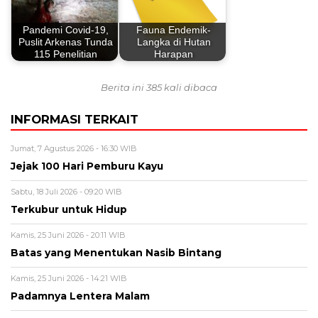
Pandemi Covid-19,
Fauna Endemik-
Puslit Arkenas Tunda
Langka di Hutan
115 Penelitian
Harapan
Berita ini 385 kali dibaca
INFORMASI TERKAIT
Jumat, 7 Agustus 2026 - 16:30 WIB
Jejak 100 Hari Pemburu Kayu
Sabtu, 18 Juli 2026 - 09:20 WIB
Terkubur untuk Hidup
Kamis, 25 Juni 2026 - 20:11 WIB
Batas yang Menentukan Nasib Bintang
Kamis, 25 Juni 2026 - 14:21 WIB
Padamnya Lentera Malam