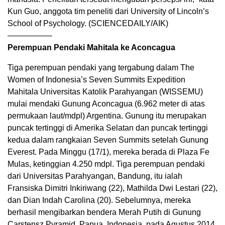
Kun Guo, anggota tim peneliti dari University of Lincoln’s
School of Psychology. (SCIENCEDAILY/AIK)
—————–
Perempuan Pendaki Mahitala ke Aconcagua
Tiga perempuan pendaki yang tergabung dalam The
Women of Indonesia’s Seven Summits Expedition
Mahitala Universitas Katolik Parahyangan (WISSEMU)
mulai mendaki Gunung Aconcagua (6.962 meter di atas
permukaan laut/mdpl) Argentina. Gunung itu merupakan
puncak tertinggi di Amerika Selatan dan puncak tertinggi
kedua dalam rangkaian Seven Summits setelah Gunung
Everest. Pada Minggu (17/1), mereka berada di Plaza Fe
Mulas, ketinggian 4.250 mdpl. Tiga perempuan pendaki
dari Universitas Parahyangan, Bandung, itu ialah
Fransiska Dimitri Inkiriwang (22), Mathilda Dwi Lestari (22),
dan Dian Indah Carolina (20). Sebelumnya, mereka
berhasil mengibarkan bendera Merah Putih di Gunung
Carstensz Pyramid, Papua, Indonesia, pada Agustus 2014,