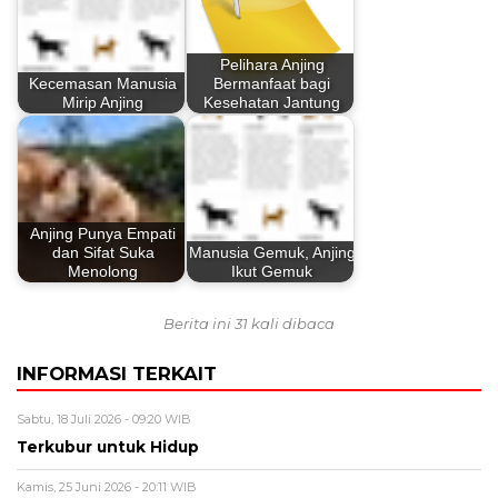
Pelihara Anjing
Kecemasan Manusia
Bermanfaat bagi
Mirip Anjing
Kesehatan Jantung
Anjing Punya Empati
dan Sifat Suka
Manusia Gemuk, Anjing
Menolong
Ikut Gemuk
Berita ini 31 kali dibaca
INFORMASI TERKAIT
Sabtu, 18 Juli 2026 - 09:20 WIB
Terkubur untuk Hidup
Kamis, 25 Juni 2026 - 20:11 WIB