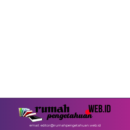
email: editor@rumahpengetahuan.web.id