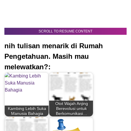
SCROLL TO RESUME CONTENT
nih tulisan menarik di Rumah
Pengetahuan. Masih mau
melewatkan?:
Otot Wajah Anjing
Kambing Lebih Suka
Berevolusi untuk
Manusia Bahagia
Berkomunikasi…