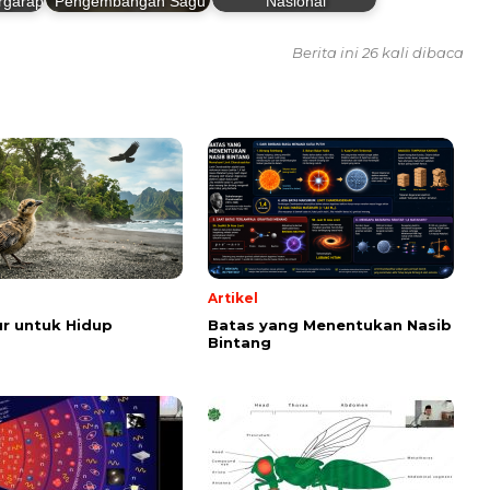
rgarap
Pengembangan Sagu
Nasional
Berita ini 26 kali dibaca
Artikel
r untuk Hidup
Batas yang Menentukan Nasib
Bintang