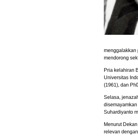
menggalakkan p
mendorong sekto
Pria kelahiran 
Universitas Ind
(1961), dan PhD
Selasa, jenaza
disemayamkan d
Suhardiyanto m
Menurut Dekan F
relevan dengan