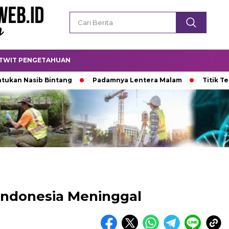
TWIT PENGETAHUAN
sib Bintang
Padamnya Lentera Malam
Titik Temu di U
 Indonesia Meninggal