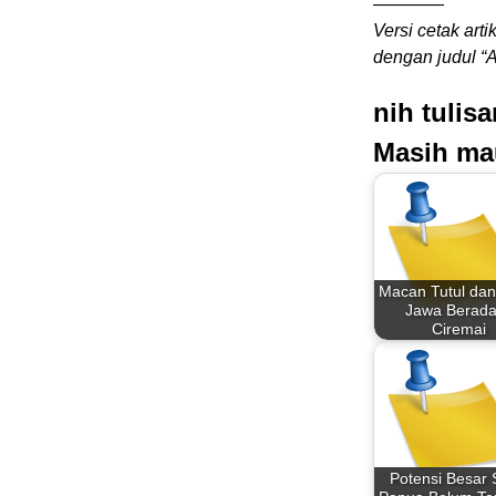
————
Versi cetak arti
dengan judul “
nih tulis
Masih ma
Macan Tutul dan
Jawa Berada
Ciremai
Potensi Besar