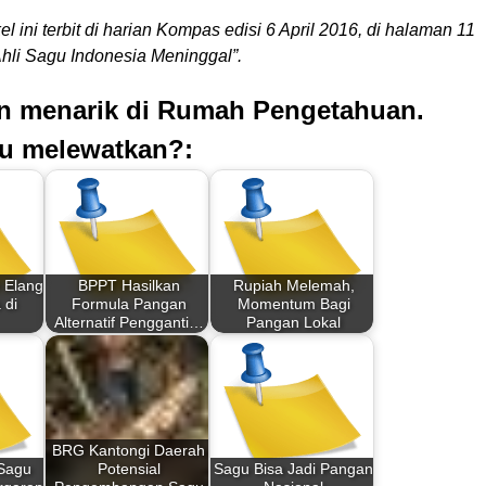
kel ini terbit di harian Kompas edisi 6 April 2016, di halaman 11
Ahli Sagu Indonesia Meninggal”.
an menarik di Rumah Pengetahuan.
u melewatkan?:
 Elang
BPPT Hasilkan
Rupiah Melemah,
 di
Formula Pangan
Momentum Bagi
Alternatif Pengganti…
Pangan Lokal
BRG Kantongi Daerah
 Sagu
Potensial
Sagu Bisa Jadi Pangan