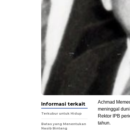
Achmad Memed S
Informasi terkait
meninggal dunia
Terkubur untuk Hidup
Rektor IPB per
tahun.
Batas yang Menentukan
Nasib Bintang