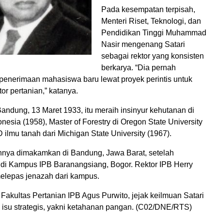
Pada kesempatan terpisah,
Menteri Riset, Teknologi, dan
Pendidikan Tinggi Muhammad
Nasir mengenang Satari
sebagai rektor yang konsisten
berkarya. “Dia pernah
enerimaan mahasiswa baru lewat proyek perintis untuk
r pertanian,” katanya.
Bandung, 13 Maret 1933, itu meraih insinyur kehutanan di
onesia (1958), Master of Forestry di Oregon State University
 ilmu tanah dari Michigan State University (1967).
hnya dimakamkan di Bandung, Jawa Barat, setelah
i Kampus IPB Baranangsiang, Bogor. Rektor IPB Herry
elepas jenazah dari kampus.
akultas Pertanian IPB Agus Purwito, jejak keilmuan Satari
 isu strategis, yakni ketahanan pangan. (C02/DNE/RTS)