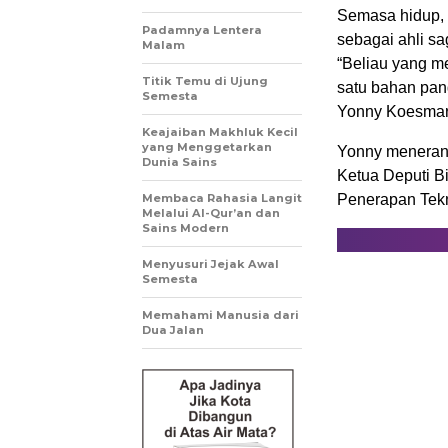
Semasa hidup, 
Padamnya Lentera
sebagai ahli s
Malam
“Beliau yang m
Titik Temu di Ujung
satu bahan pang
Semesta
Yonny Koesmary
Keajaiban Makhluk Kecil
yang Menggetarkan
Yonny menerang
Dunia Sains
Ketua Deputi B
Membaca Rahasia Langit
Penerapan Tekn
Melalui Al-Qur’an dan
Sains Modern
Menyusuri Jejak Awal
Semesta
Memahami Manusia dari
Dua Jalan