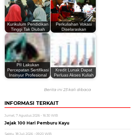
Kurikulum Pendidikan
Perkuliahan Vokasi
Tinggi Tak Diubah
Diselaraskan
PII Lakukan
Percepatan Sertifikasi
Kredit Lunak Dapat
Insinyur Profesional
Perluas Akses Kuliah
Berita ini 23 kali dibaca
INFORMASI TERKAIT
Jumat, 7 Agustus 2026 - 16:30 WIB
Jejak 100 Hari Pemburu Kayu
Sabtu, 18 Juli 2026 - 09:20 WIB