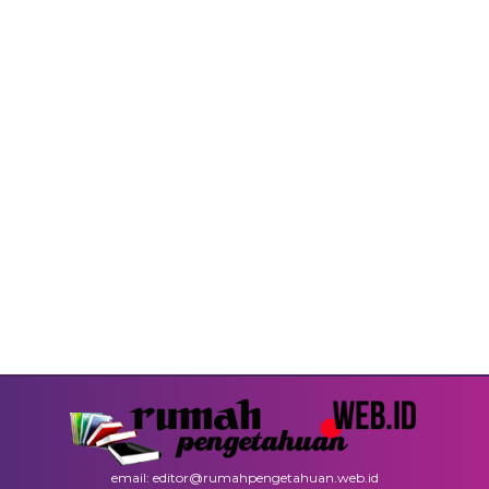
email: editor@rumahpengetahuan.web.id