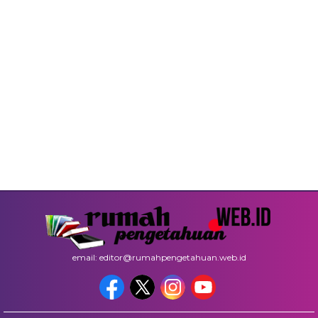
email: editor@rumahpengetahuan.web.id