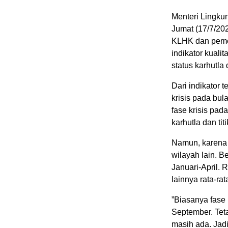
Menteri Lingku
Jumat (17/7/20
KLHK dan peme
indikator kuali
status karhutla
Dari indikator 
krisis pada bul
fase krisis pad
karhutla dan ti
Namun, karena s
wilayah lain. Be
Januari-April. 
lainnya rata-rat
”Biasanya fase 
September. Teta
masih ada. Jadi 