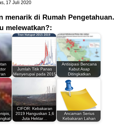
, 17 Juli 2020
an menarik di Rumah Pengetahuan.
u melewatkan?:
tan
Antisipasi Bencana
tor
Jumlah Titik Panas
Kabut Asap
ran
Menyerupai pada 2015
Ditingkatkan
CIFOR: Kebakaran
nipis,
2019 Hanguskan 1,6
Ancaman Serius
ingkat
Juta Hektar…
Kebakaran Lahan