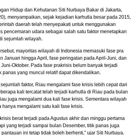
ngan Hidup dan Kehutanan Siti Nurbaya Bakar di Jakarta,
20), menyampaikan, sejak kejadian karhutla besar pada 2015,
rintah daerah telah menyepakati untuk menggunakan
tas pencemaran udara sebagai salah satu faktor menetapkan
 di sejumlah wilayah.
tersebut, mayoritas wilayah di Indonesia memasuki fase pra
an Januari hingga April, fase peringatan pada April-Juni, dan
a Juni-Oktober. Pada fase prakrisis belum banyak terjadi
tik panas yang muncul relatif dapat dikendalikan.
ejumlah faktor, Riau mengalami fase krisis lebih cepat dari
berapa kali tercatat telah terjadi karhutla di Riau pada bulan
Riau juga mengalami dua kali fase krisis. Sementara wilayah
a hanya mengalami satu kali fase krisis.
krisis berat terjadi pada Agustus akhir dan minggu pertama
pi yang terjadi sampai bulan Desember, titik panas juga
pantauan ini tetap tidak boleh berhenti,” ujar Siti Nurbaya.