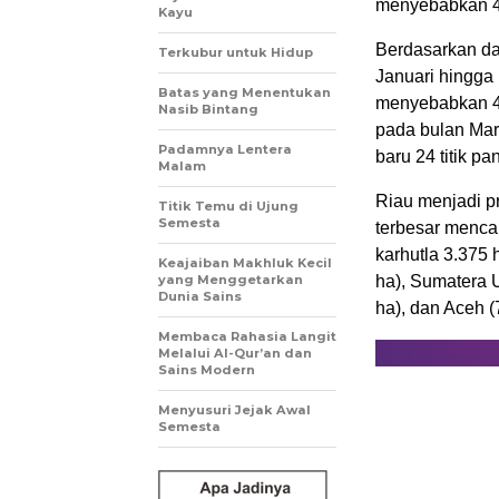
menyebabkan 43
Kayu
Berdasarkan da
Terkubur untuk Hidup
Januari hingga 
Batas yang Menentukan
menyebabkan 43
Nasib Bintang
pada bulan Mare
Padamnya Lentera
baru 24 titik pa
Malam
Riau menjadi pr
Titik Temu di Ujung
Semesta
terbesar menca
karhutla 3.375 
Keajaiban Makhluk Kecil
yang Menggetarkan
ha), Sumatera U
Dunia Sains
ha), dan Aceh (
Membaca Rahasia Langit
Melalui Al-Qur’an dan
Sains Modern
Menyusuri Jejak Awal
Semesta