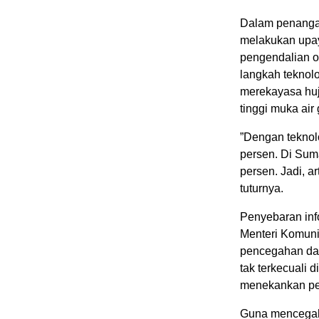
Dalam penangana
melakukan upay
pengendalian o
langkah teknolo
merekayasa hu
tinggi muka air
”Dengan teknolo
persen. Di Sum
persen. Jadi, a
tuturnya.
Penyebaran inf
Menteri Komuni
pencegahan dan
tak terkecuali 
menekankan pen
Guna mencegah 