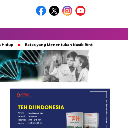
Batas yang Menentukan Nasib Bintang
Ketika Kekacaua