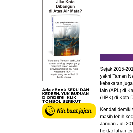
Sejak 2015-2019
yakni Taman Na
kebakaran juga
Ada eBook SERU DAN
lain (APL) di K
KEREEN. YUK BURUAN
DIORDER!!! KLIK
(HPK) di Kota 
TOMBOL BERIKUT
Kendati demikia
masih lebih ke
Januari-Juli 20
hektar lahan te