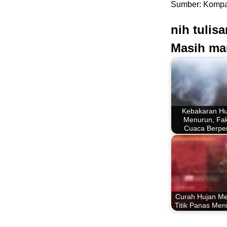
Sumber: Kompas
nih tulis
Masih ma
Kebakaran Hu
Menurun, Fak
Cuaca Berpe
Curah Hujan Me
Titik Panas Men