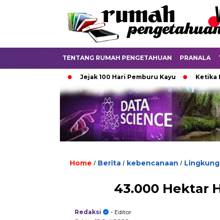
TENTANG RUMAH PENGETAHUAN
PRANALA
a Aturan
Jejak 100 Hari Pemburu Kayu
Ketika Ijazah An
Home
Berita
kebencanaan
Lingkung
/
/
/
43.000 Hektar 
Redaksi
- Editor