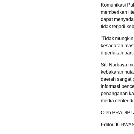
Komunikasi Publ
memberikan lit
dapat menyadar
tidak terjadi ke
”Tidak mungkin
kesadaran masy
diperlukan part
Siti Nurbaya 
kebakaran hutan
daerah sangat 
informasi pence
penanganan kar
media center di
Oleh PRADIP
Editor: ICHW