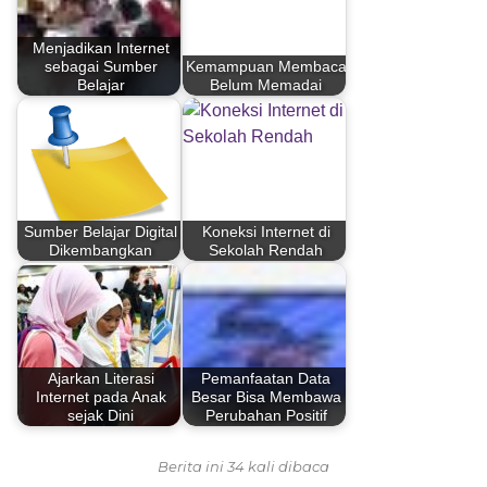
Menjadikan Internet
sebagai Sumber
Kemampuan Membaca
Belajar
Belum Memadai
Sumber Belajar Digital
Koneksi Internet di
Dikembangkan
Sekolah Rendah
Ajarkan Literasi
Pemanfaatan Data
Internet pada Anak
Besar Bisa Membawa
sejak Dini
Perubahan Positif
Berita ini 34 kali dibaca