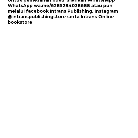
Untuk pemesanan buku, silahkan Whatshapp
WhatsApp
wa.me/6285284038688
atau pun
melalui
facebook Intrans Publishing
, Instagram
@intranspublishingstore
serta
Intrans Online
bookstore