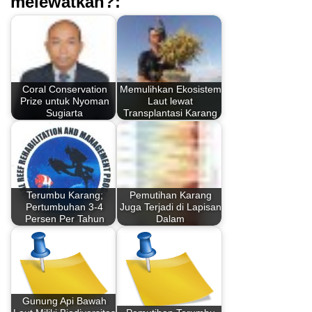
melewatkan?:
Coral Conservation
Memulihkan Ekosistem
Prize untuk Nyoman
Laut lewat
Sugiarta
Transplantasi Karang
Terumbu Karang;
Pemutihan Karang
Pertumbuhan 3-4
Juga Terjadi di Lapisan
Persen Per Tahun
Dalam
Gunung Api Bawah