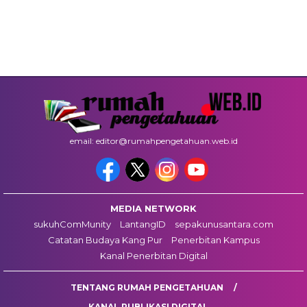
email: editor@rumahpengetahuan.web.id
MEDIA NETWORK
sukuhComMunity
LantangID
sepakunusantara.com
Catatan Budaya Kang Pur
Penerbitan Kampus
Kanal Penerbitan Digital
TENTANG RUMAH PENGETAHUAN
KANAL PUBLIKASI DIGITAL