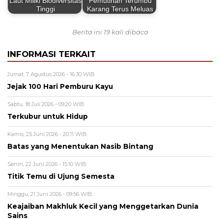
Laut Miliki Biodiversitas
Pemutihan Terumbu
Tinggi
Karang Terus Meluas
Berita ini 19 kali dibaca
INFORMASI TERKAIT
Jumat, 7 Agustus 2026 - 16:30 WIB
Jejak 100 Hari Pemburu Kayu
Sabtu, 18 Juli 2026 - 09:20 WIB
Terkubur untuk Hidup
Kamis, 25 Juni 2026 - 20:11 WIB
Batas yang Menentukan Nasib Bintang
Senin, 22 Juni 2026 - 15:10 WIB
Titik Temu di Ujung Semesta
Minggu, 21 Juni 2026 - 09:56 WIB
Keajaiban Makhluk Kecil yang Menggetarkan Dunia
Sains