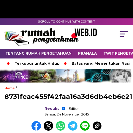
SCROLL TO CONTINUE WITH CONTENT
TENTANG RUMAH PENGETAHUAN
PRANALA
TWIT PENGET
Terkubur untuk Hidup
Batas yang Menentukan Nasib B
/
Home
8731feac455f42faa16a3d6db4eb6e21
Redaksi
- Editor
Selasa, 24 November 2015