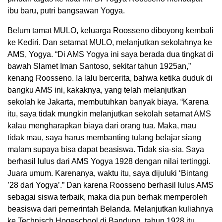
ibu baru, putri bangsawan Yogya.
Belum tamat MULO, keluarga Roosseno diboyong kembali
ke Kediri. Dan setamat MULO, melanjutkan sekolahnya ke
AMS, Yogya. “Di AMS Yogya ini saya berada dua tingkat di
bawah Slamet Iman Santoso, sekitar tahun 1925an,”
kenang Roosseno. Ia lalu bercerita, bahwa ketika duduk di
bangku AMS ini, kakaknya, yang telah melanjutkan
sekolah ke Jakarta, membutuhkan banyak biaya. “Karena
itu, saya tidak mungkin melanjutkan sekolah setamat AMS
kalau mengharapkan biaya dari orang tua. Maka, mau
tidak mau, saya harus membanting tulang belajar siang
malam supaya bisa dapat beasiswa. Tidak sia-sia. Saya
berhasil lulus dari AMS Yogya 1928 dengan nilai tertinggi.
Juara umum. Karenanya, waktu itu, saya dijuluki ‘Bintang
’28 dari Yogya’.” Dan karena Roosseno berhasil lulus AMS
sebagai siswa terbaik, maka dia pun berhak memperoleh
beasiswa dari pemerintah Belanda. Melanjutkan kuliahnya
ke Technisch Hogeschool di Bandung, tahun 1928 itu.