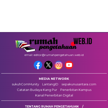
email: editor@rumahpengetahuan.web.id
MEDIA NETWORK
sukuhComMunity
LantangID
sepakunusantara.com
Catatan Budaya Kang Pur
Penerbitan Kampus
Kanal Penerbitan Digital
TENTANG RUMAH PENGETAHUAN