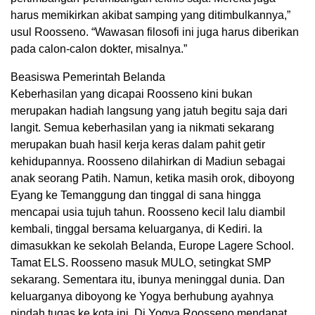
harus memikirkan akibat samping yang ditimbulkannya,”
usul Roosseno. “Wawasan filosofi ini juga harus diberikan
pada calon-calon dokter, misalnya.”
Beasiswa Pemerintah Belanda
Keberhasilan yang dicapai Roosseno kini bukan
merupakan hadiah langsung yang jatuh begitu saja dari
langit. Semua keberhasilan yang ia nikmati sekarang
merupakan buah hasil kerja keras dalam pahit getir
kehidupannya. Roosseno dilahirkan di Madiun sebagai
anak seorang Patih. Namun, ketika masih orok, diboyong
Eyang ke Temanggung dan tinggal di sana hingga
mencapai usia tujuh tahun. Roosseno kecil lalu diambil
kembali, tinggal bersama keluarganya, di Kediri. Ia
dimasukkan ke sekolah Belanda, Europe Lagere School.
Tamat ELS. Roosseno masuk MULO, setingkat SMP
sekarang. Sementara itu, ibunya meninggal dunia. Dan
keluarganya diboyong ke Yogya berhubung ayahnya
pindah tugas ke kota ini. Di Yogya Roosseno mendapat