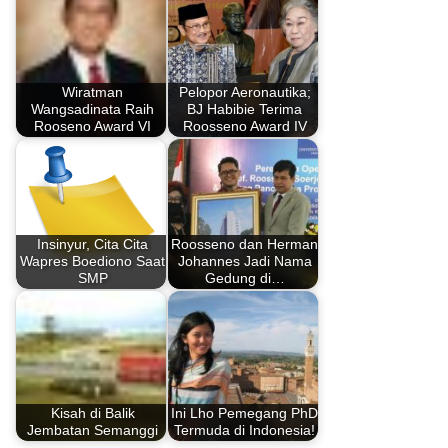
Wiratman
Pelopor Aeronautika;
Wangsadinata Raih
BJ Habibie Terima
Rooseno Award VI
Roosseno Award IV
Insinyur, Cita Cita
Roosseno dan Herman
Wapres Boediono Saat
Johannes Jadi Nama
SMP
Gedung di…
Kisah di Balik
Ini Lho Pemegang PhD
Jembatan Semanggi
Termuda di Indonesia!