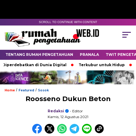
SCROLL TO CONTINUE WITH CONTENT
TENTANG RUMAH PENGETAHUAN
PRANALA
TWIT PENGET
batkan di Dunia Digital
Terkubur untuk Hidup
Batas y
/
/
Home
Featured
Sosok
Roosseno Dukun Beton
Redaksi
- Editor
Kamis, 12 Agustus 2021