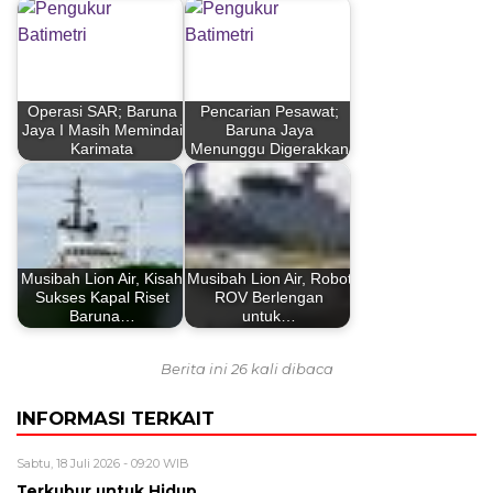
Operasi SAR; Baruna
Pencarian Pesawat;
Jaya I Masih Memindai
Baruna Jaya
Karimata
Menunggu Digerakkan
Musibah Lion Air, Kisah
Musibah Lion Air, Robot
Sukses Kapal Riset
ROV Berlengan
Baruna…
untuk…
Berita ini 26 kali dibaca
INFORMASI TERKAIT
Sabtu, 18 Juli 2026 - 09:20 WIB
Terkubur untuk Hidup