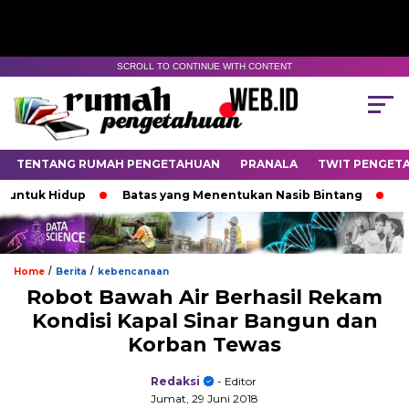
SCROLL TO CONTINUE WITH CONTENT
TENTANG RUMAH PENGETAHUAN
PRANALA
TWIT PENGET
uk Hidup
Batas yang Menentukan Nasib Bintang
Padam
/
/
Home
Berita
kebencanaan
Robot Bawah Air Berhasil Rekam
Kondisi Kapal Sinar Bangun dan
Korban Tewas
Redaksi
- Editor
Jumat, 29 Juni 2018