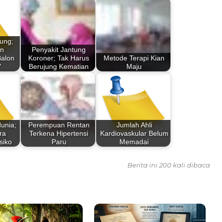
ung;
an
Penyakit Jantung
alon
Koroner; Tak Harus
Metode Terapi Kian
"
Berujung Kematian
Maju
dunia;
Perempuan Rentan
Jumlah Ahli
ra
Terkena Hipertensi
Kardiovaskular Belum
siko
Paru
Memadai
Berita ini 200 kali dibaca