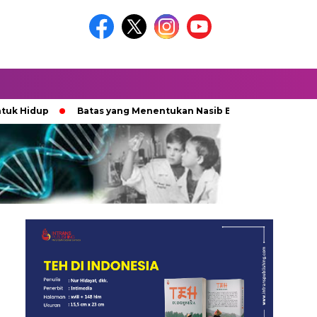
up
Batas yang Menentukan Nasib Bintang
Ketika Keka