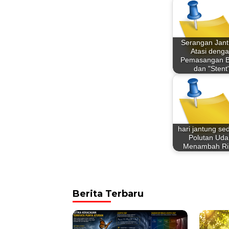
Serangan Jant
Atasi deng
Pemasangan B
dan "Stent
hari jantung se
Polutan Uda
Menambah Ri
Berita Terbaru