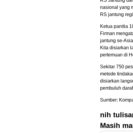
RS Jantung dan
nasional yang m
RS jantung regi
Ketua panitia 1
Firman mengata
jantung se-Asi
Kita disiarkan 
pertemuan di Ho
Sekitar 750 pe
metode tindaka
disiarkan langs
pembuluh darah
Sumber: Kompa
nih tulis
Masih ma