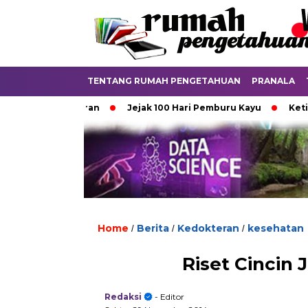
TENTANG RUMAH PENGETAHUAN
PRANALA
Punya Aturan
Jejak 100 Hari Pemburu Kayu
Ketika Ijaza
Home
Berita
Kedokteran
kesehatan
/
/
/
Riset Cincin
Redaksi
- Editor