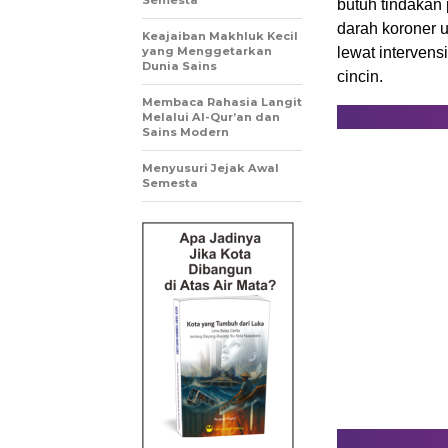
Semesta
butuh tindakan
darah koroner 
Keajaiban Makhluk Kecil
yang Menggetarkan
lewat intervens
Dunia Sains
cincin.
Membaca Rahasia Langit
Melalui Al-Qur’an dan
Sains Modern
Menyusuri Jejak Awal
Semesta