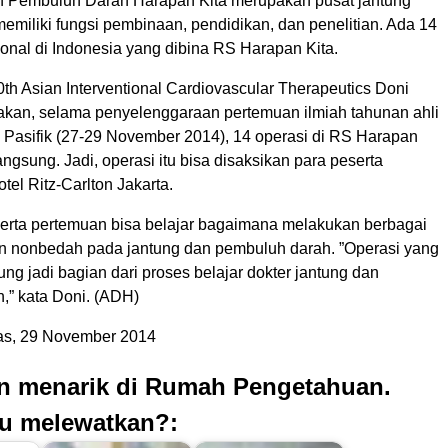
 Pembuluh Darah Harapan Kita merupakan pusat jantung
emiliki fungsi pembinaan, pendidikan, dan penelitian. Ada 14
onal di Indonesia yang dibina RS Harapan Kita.
0th Asian Interventional Cardiovascular Therapeutics Doni
kan, selama penyelenggaraan pertemuan ilmiah tahunan ahli
a Pasifik (27-29 November 2014), 14 operasi di RS Harapan
langsung. Jadi, operasi itu bisa disaksikan para peserta
tel Ritz-Carlton Jakarta.
serta pertemuan bisa belajar bagaimana melakukan berbagai
n nonbedah pada jantung dan pembuluh darah. ”Operasi yang
ung jadi bagian dari proses belajar dokter jantung dan
,” kata Doni. (ADH)
s, 29 November 2014
an menarik di Rumah Pengetahuan.
u melewatkan?: