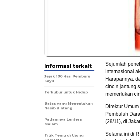
Sejumlah penel
Informasi terkait
internasional 
Jejak 100 Hari Pemburu
Harapannya, da
Kayu
cincin jantung 
Terkubur untuk Hidup
memerlukan cinc
Batas yang Menentukan
Direktur Umum
Nasib Bintang
Pembuluh Darah
Padamnya Lentera
(28/11), di Jakar
Malam
Selama ini di R
Titik Temu di Ujung