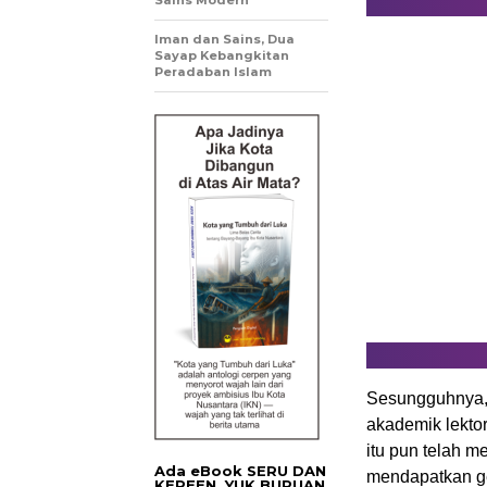
Sains Modern
Iman dan Sains, Dua
Sayap Kebangkitan
Peradaban Islam
Sesungguhnya, 
akademik lektor
itu pun telah m
Ada eBook SERU DAN
mendapatkan ge
KEREEN. YUK BURUAN