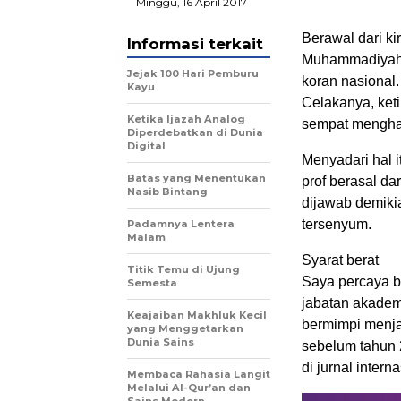
Minggu, 16 April 2017
Berawal dari k
Informasi terkait
Muhammadiyah M
Jejak 100 Hari Pemburu
koran nasional.
Kayu
Celakanya, keti
Ketika Ijazah Analog
sempat menghapu
Diperdebatkan di Dunia
Digital
Menyadari hal 
Batas yang Menentukan
prof berasal dar
Nasib Bintang
dijawab demikia
tersenyum.
Padamnya Lentera
Malam
Syarat berat
Titik Temu di Ujung
Saya percaya b
Semesta
jabatan akademik
Keajaiban Makhluk Kecil
bermimpi menjad
yang Menggetarkan
Dunia Sains
sebelum tahun 2
di jurnal intern
Membaca Rahasia Langit
Melalui Al-Qur’an dan