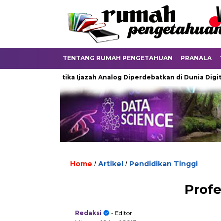
TENTANG RUMAH PENGETAHUAN
PRANALA
yu
Ketika Ijazah Analog Diperdebatkan di Dunia Digital
Home
Artikel
Pendidikan Tinggi
/
/
Profe
Redaksi
- Editor