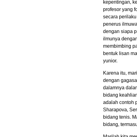
kepentingan, k
profesor yang f
secara perilak
penerus ilmuwa
dengan siapa p
ilmunya dengan
membimbing pa
bentuk lisan ma
yunior.
Karena itu, mar
dengan gagasan
dalamnya dalam 
bidang keahlia
adalah contoh 
Sharapova, Ser
bidang tenis. M
bidang, termasu
Marilah kita me