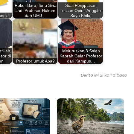
Rekor Baru, Ibnu Sina
Soal Penjiplakan
Jadi Profesor Hukum
Tulisan Opini, Anggito:
nsial
dari UMJ…
Saya Khilaf
illah,
Meluruskan 3 Salah
sor di
Kaprah Gelar Profesor
un
Profesor untuk Apa?
dari Kampus…
Berita ini 21 kali dibaca