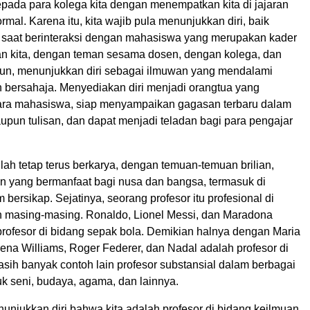
epada para kolega kita dengan menempatkan kita di jajaran
ormal. Karena itu, kita wajib pula menunjukkan diri, baik
u saat berinteraksi dengan mahasiswa yang merupakan kader
n kita, dengan teman sesama dosen, dengan kolega, dan
un, menunjukkan diri sebagai ilmuwan yang mendalami
 bersahaja. Menyediakan diri menjadi orangtua yang
ra mahasiswa, siap menyampaikan gagasan terbaru dalam
upun tulisan, dan dapat menjadi teladan bagi para pengajar
ilah tetap terus berkarya, dengan temuan-temuan brilian,
 yang bermanfaat bagi nusa dan bangsa, termasuk di
bersikap. Sejatinya, seorang profesor itu profesional di
n masing-masing. Ronaldo, Lionel Messi, dan Maradona
profesor di bidang sepak bola. Demikian halnya dengan Maria
ena Williams, Roger Federer, dan Nadal adalah profesor di
asih banyak contoh lain profesor substansial dalam berbagai
k seni, budaya, agama, dan lainnya.
nunjukkan diri bahwa kita adalah profesor di bidang keilmuan