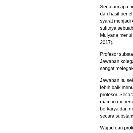
Sedalam apa pu
dari hasil pene
syarat menjadi 
sulitnya sebua
Mulyana menuli
2017).
Profesor substa
Jawaban kolega,
sangat melegaka
Jawaban itu se
lebih baik men
profesor. Secar
mampu menembus
berkarya dan m
secara substans
Wujud dari pro