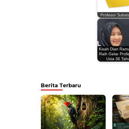
Profesor Substa
Kisah Dian Ramat
Raih Gelar Profe
Usia 36 Tah
Berita Terbaru