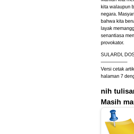
kita walaupun 
negara. Masya
bahwa kita bena
layak memanggi
senantiasa mema
provokator.
SULARDI, DO
—————–
Versi cetak arti
halaman 7 denga
nih tulis
Masih ma