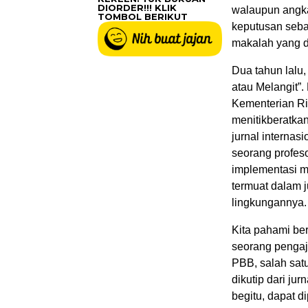
DIORDER!!! KLIK
walaupun angka 
TOMBOL BERIKUT
keputusan seba
makalah yang di
Dua tahun lalu,
atau Melangit”.
Kementerian Ri
menitikberatka
jurnal internas
seorang profeso
implementasi m
termuat dalam j
lingkungannya.
Kita pahami be
seorang pengaj
PBB, salah sat
dikutip dari jur
begitu, dapat d