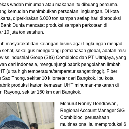
ekas wadah minuman atau makanan itu dibuang percuma.
ang kemudian menimbulkan persoalan lingkungan. Di kota
akarta, diperkirakan 6.000 ton sampah setiap hari diproduksi
 Bank Dunia mencatat produksi sampah perkotaan di
ar 10 juta ton setahun.
uh masyarakat dan kalangan bisnis agar lingkungan menjadi
an sehat, sekaligus mengurangi pemanasan global, adalah misi
wiss Industrial Group (SIG) Combibloc dan PT Ultrajaya, yang
an dari Indonesia, mengunjungi pabrik pengolahan limbah
HT (ultra high temperature/temperatur sangat tinggi), Fiber
 Sao Thong, sekitar 10 kilometer dari Bangkok, ibu kota
pabrik produksi karton kemasan UHT minuman-makanan di
ri Rayong, sekitar 160 km dari Bangkok.
Menurut Ronny Hendrawan,
Regional Account Manager SIG
Combibloc, perusahaan
multinasional itu memproduksi 6