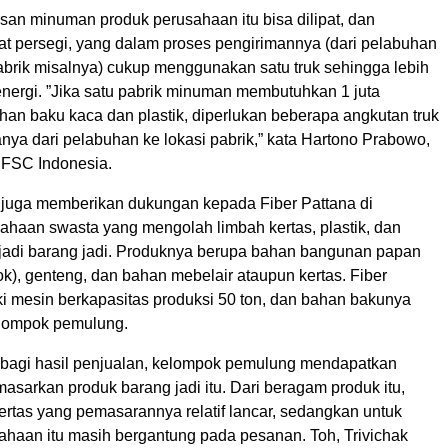
san minuman produk perusahaan itu bisa dilipat, dan
t persegi, yang dalam proses pengirimannya (dari pelabuhan
pabrik misalnya) cukup menggunakan satu truk sehingga lebih
 energi. ”Jika satu pabrik minuman membutuhkan 1 juta
an baku kaca dan plastik, diperlukan beberapa angkutan truk
a dari pelabuhan ke lokasi pabrik,” kata Hartono Prabowo,
 FSC Indonesia.
juga memberikan dukungan kepada Fiber Pattana di
sahaan swasta yang mengolah limbah kertas, plastik, dan
adi barang jadi. Produknya berupa bahan bangunan papan
lok), genteng, dan bahan mebelair ataupun kertas. Fiber
ki mesin berkapasitas produksi 50 ton, dan bahan bakunya
elompok pemulung.
bagi hasil penjualan, kelompok pemulung mendapatkan
asarkan produk barang jadi itu. Dari beragam produk itu,
ertas yang pemasarannya relatif lancar, sedangkan untuk
sahaan itu masih bergantung pada pesanan. Toh, Trivichak