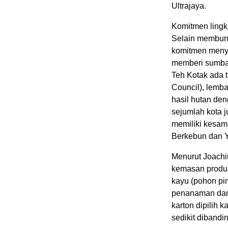
Ultrajaya.
Komitmen ling
Selain membur
komitmen menye
memberi sumban
Teh Kotak ada t
Council), lemb
hasil hutan de
sejumlah kota 
memiliki kesama
Berkebun dan Ya
Menurut Joachi
kemasan produ
kayu (pohon pin
penanaman dan
karton dipilih 
sedikit diband