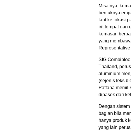
Misalnya, kema
bentuknya empa
laut ke lokasi 
irit tempat dan
kemasan berbah
yang membawany
Representative
SIG Combibloc 
Thailand, peru
aluminium menj
(sejenis teks b
Pattana memili
dipasok dari k
Dengan sistem 
bagian bila mem
hanya produk k
yang lain peru