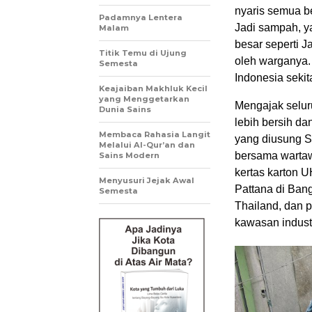
nyaris semua b
Padamnya Lentera
Jadi sampah, y
Malam
besar seperti J
Titik Temu di Ujung
oleh warganya.
Semesta
Indonesia sekit
Keajaiban Makhluk Kecil
yang Menggetarkan
Mengajak selur
Dunia Sains
lebih bersih d
Membaca Rahasia Langit
yang diusung S
Melalui Al-Qur’an dan
bersama wartaw
Sains Modern
kertas karton U
Menyusuri Jejak Awal
Pattana di Bang
Semesta
Thailand, dan 
kawasan indust