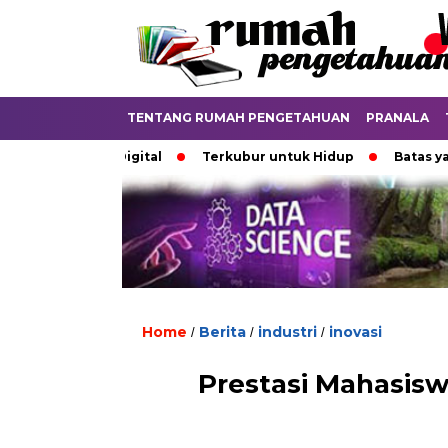
TENTANG RUMAH PENGETAHUAN
PRANALA
i Dunia Digital
Terkubur untuk Hidup
Batas yang Mene
Home
Berita
industri
inovasi
/
/
/
Prestasi Mahasis