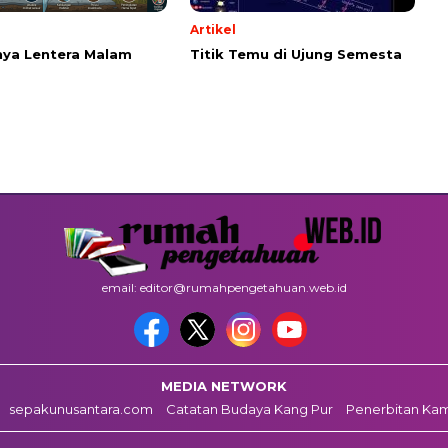
Artikel
ya Lentera Malam
Titik Temu di Ujung Semesta
email: editor@rumahpengetahuan.web.id
MEDIA NETWORK
sepakunusantara.com
Catatan Budaya Kang Pur
Penerbitan Ka