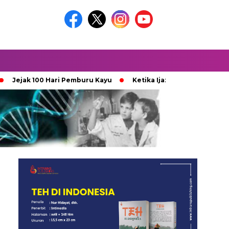
 100 Hari Pemburu Kayu
Ketika Ijazah Analog Diperdebatkan d