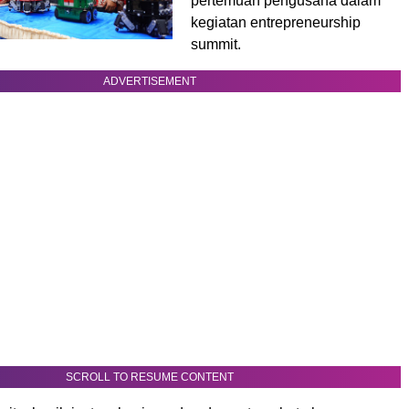
pertemuan pengusaha dalam
kegiatan entrepreneurship
summit.
ADVERTISEMENT
SCROLL TO RESUME CONTENT