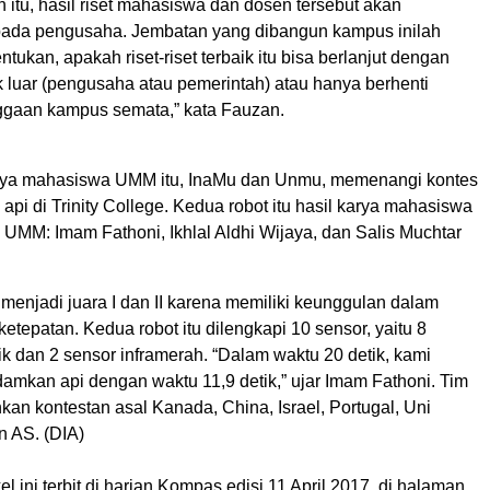
 itu, hasil riset mahasiswa dan dosen tersebut akan
pada pengusaha. Jembatan yang dibangun kampus inilah
tukan, apakah riset-riset terbaik itu bisa berlanjut dengan
 luar (pengusaha atau pemerintah) atau hanya berhenti
gaan kampus semata,” kata Fauzan.
arya mahasiswa UMM itu, InaMu dan Unmu, memenangi kontes
pi di Trinity College. Kedua robot itu hasil karya mahasiswa
 UMM: Imam Fathoni, Ikhlal Aldhi Wijaya, dan Salis Muchtar
 menjadi juara I dan II karena memiliki keunggulan dalam
etepatan. Kedua robot itu dilengkapi 10 sensor, yaitu 8
ik dan 2 sensor inframerah. “Dalam waktu 20 detik, kami
amkan api dengan waktu 11,9 detik,” ujar Imam Fathoni. Tim
n kontestan asal Kanada, China, Israel, Portugal, Uni
n AS. (DIA)
kel ini terbit di harian Kompas edisi 11 April 2017, di halaman