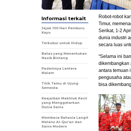
Robot-robot k
Informasi terkait
Timur, memenang
Jejak 100 Hari Pemburu
Serikat, 1-2 Ap
Kayu
dunia industri 
Terkubur untuk Hidup
secara luas un
Batas yang Menentukan
“Selama ini ba
Nasib Bintang
dikembangkan a
Padamnya Lentera
antara temuan i
Malam
pengusaha atau
Titik Temu di Ujung
bisa dikembang
Semesta
Keajaiban Makhluk Kecil
yang Menggetarkan
Dunia Sains
Membaca Rahasia Langit
Melalui Al-Qur’an dan
Sains Modern