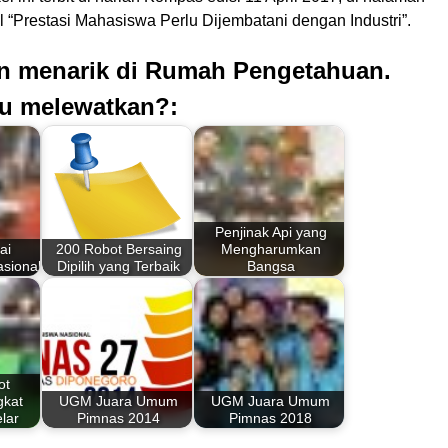
 “Prestasi Mahasiswa Perlu Dijembatani dengan Industri”.
an menarik di Rumah Pengetahuan.
u melewatkan?:
Penjinak Api yang
ai
200 Robot Bersaing
Mengharumkan
asional
Dipilih yang Terbaik
Bangsa
ot
gkat
UGM Juara Umum
UGM Juara Umum
lar
Pimnas 2014
Pimnas 2018