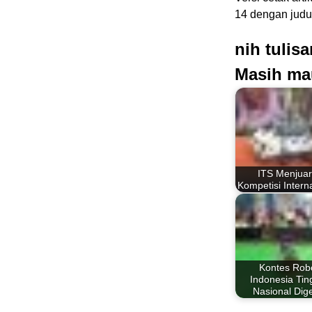
14 dengan judul
nih tulis
Masih ma
ITS Menjuar
Kompetisi Intern
Kontes Rob
Indonesia Tin
Nasional Dige