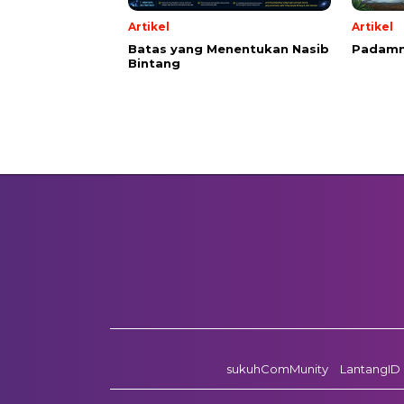
Artikel
Artikel
Batas yang Menentukan Nasib
Padamn
Bintang
sukuhComMunity
LantangID