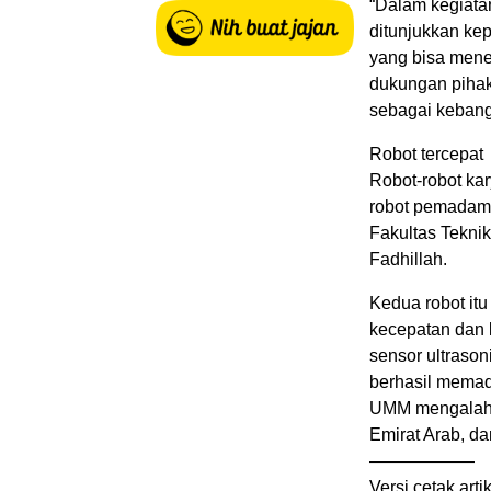
“Dalam kegiatan
ditunjukkan ke
yang bisa menen
dukungan pihak
sebagai kebang
Robot tercepat
Robot-robot k
robot pemadam a
Fakultas Teknik
Fadhillah.
Kedua robot itu
kecepatan dan k
sensor ultrason
berhasil memad
UMM mengalahka
Emirat Arab, da
——————
Versi cetak arti