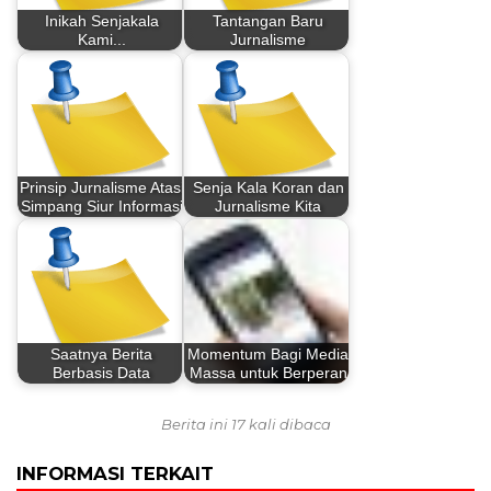
Inikah Senjakala
Tantangan Baru
Kami...
Jurnalisme
Prinsip Jurnalisme Atasi
Senja Kala Koran dan
Simpang Siur Informasi
Jurnalisme Kita
Saatnya Berita
Momentum Bagi Media
Berbasis Data
Massa untuk Berperan
Berita ini 17 kali dibaca
INFORMASI TERKAIT