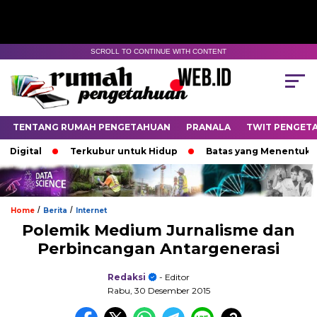
SCROLL TO CONTINUE WITH CONTENT
TENTANG RUMAH PENGETAHUAN
PRANALA
TWIT PENGET
gital
Terkubur untuk Hidup
Batas yang Menentukan Na
/
/
Home
Berita
Internet
Polemik Medium Jurnalisme dan
Perbincangan Antargenerasi
Redaksi
- Editor
Rabu, 30 Desember 2015