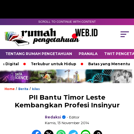
SCROLL TO CONTINUE WITH CONTENT
TENTANG RUMAH PENGETAHUAN
PRANALA
TWIT PENGET
gital
Terkubur untuk Hidup
Batas yang Menentukan Na
/
/
Home
Berita
kilas
PII Bantu Timor Leste
Kembangkan Profesi Insinyur
Redaksi
- Editor
Kamis, 13 November 2014