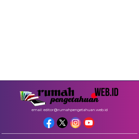
email: editor@rumahpengetahuan.web.id