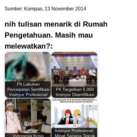
Sumber: Kompas, 13 November 2014
nih tulisan menarik di Rumah
Pengetahuan. Masih mau
melewatkan?:
PII Lakukan
Percepatan Sertifikasi
PII Targetkan 5.000
Insinyur Profesional
Insinyur Disertifikasi
Insinyur Profesional;
Indonesia Krisis
Minat Sarjana Teknik