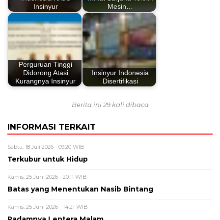
Insinyur
Mesin…
Perguruan Tinggi
Didorong Atasi
Insinyur Indonesia
Kurangnya Insinyur
Disertifikasi
Berita ini 29 kali dibaca
INFORMASI TERKAIT
Sabtu, 18 Juli 2026 - 09:20 WIB
Terkubur untuk Hidup
Kamis, 25 Juni 2026 - 20:11 WIB
Batas yang Menentukan Nasib Bintang
Kamis, 25 Juni 2026 - 14:21 WIB
Padamnya Lentera Malam