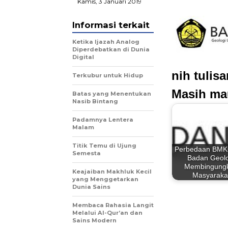
Kamis, 3 Januari 2019
Informasi terkait
Ketika Ijazah Analog
Diperdebatkan di Dunia
Digital
nih tulis
Terkubur untuk Hidup
Masih ma
Batas yang Menentukan
Nasib Bintang
Padamnya Lentera
Malam
Titik Temu di Ujung
Perbedaan BMK
Semesta
Badan Geolo
Membingung
Keajaiban Makhluk Kecil
Masyaraka
yang Menggetarkan
Dunia Sains
Membaca Rahasia Langit
Melalui Al-Qur’an dan
Sains Modern