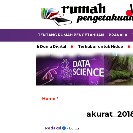
TENTANG RUMAH PENGETAHUAN
PRANALA
perdebatkan di Dunia Digital
Terkubur untuk Hidup
Bat
Home
/
akurat_20
Redaksi
- Editor