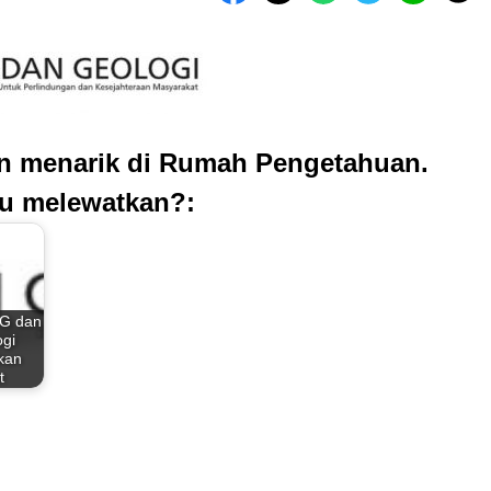
an menarik di Rumah Pengetahuan.
u melewatkan?:
G dan
gi
kan
t