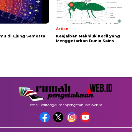
Artikel
emu di Ujung Semesta
Keajaiban Makhluk Kecil yang
Menggetarkan Dunia Sains
email: editor@rumahpengetahuan.web.id