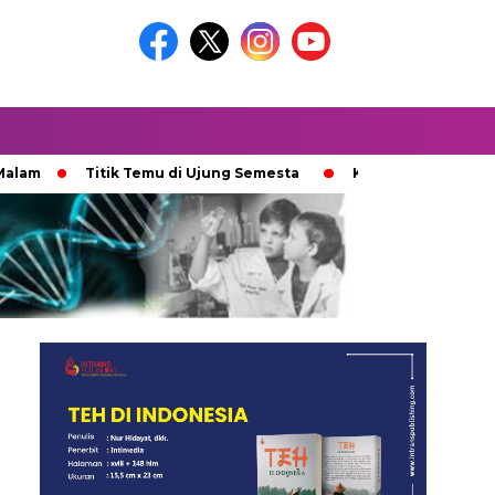
m
Titik Temu di Ujung Semesta
Ketika Ijazah Analog Di