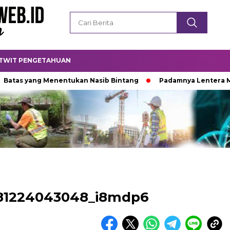
TWIT PENGETAHUAN
as yang Menentukan Nasib Bintang
Padamnya Lentera Mala
181224043048_i8mdp6