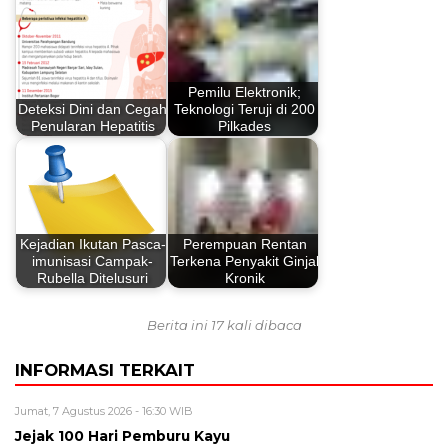
Pemilu Elektronik;
Deteksi Dini dan Cegah
Teknologi Teruji di 200
Penularan Hepatitis
Pilkades
Kejadian Ikutan Pasca-
Perempuan Rentan
imunisasi Campak-
Terkena Penyakit Ginjal
Rubella Ditelusuri
Kronik
Berita ini 17 kali dibaca
INFORMASI TERKAIT
Jumat, 7 Agustus 2026 - 16:30 WIB
Jejak 100 Hari Pemburu Kayu