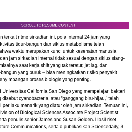
SCROLL TO RESUME CONTENT
 terkait ritme sirkadian ini, pola internal 24 jam yang
ivitas tidur-bangun dan siklus metabolisme telah
ahwa waktu merupakan kunci untuk kesehatan manusia.
 dan jam sirkadian internal tidak sesuai dengan siklus siang-
salnya saat kerja shift yang tak teratur, jet lag, dan
-bangun yang buruk – bisa meningkatkan risiko penyakit
penyimpangan proses biologis yang penting.
 Universitas California San Diego yang mempelajari bakteri
ng disebut cyanobacteria, atau “ganggang biru-hijau,” telah
i perilaku menarik yang diatur oleh jam sirkadian. Temuan ini,
ivision of Biological Sciences Associate Project Scientist
rta penulis senior James and Susan Golden. Hasil riset
Nature Communications, serta dipublikasikan Sciencedaily, 8