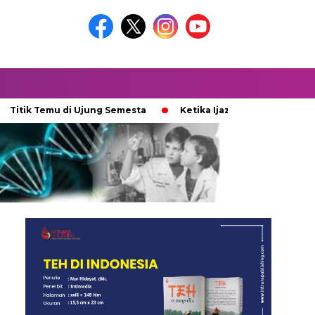
emu di Ujung Semesta
Ketika Ijazah Analog Diperdebatkan di