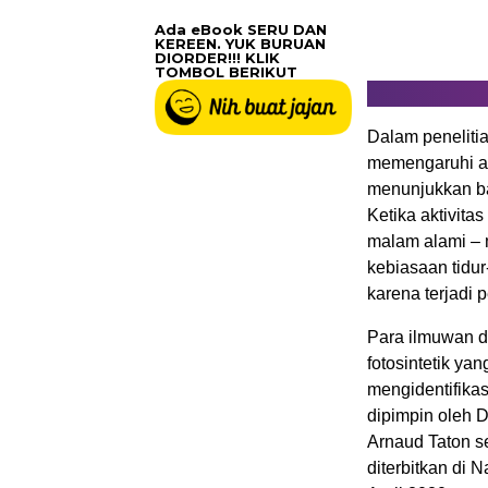
Ada eBook SERU DAN
KEREEN. YUK BURUAN
DIORDER!!! KLIK
TOMBOL BERIKUT
Dalam penelitian
memengaruhi akt
menunjukkan b
Ketika aktivitas
malam alami – mi
kebiasaan tidur
karena terjadi 
Para ilmuwan di
fotosintetik ya
mengidentifikas
dipimpin oleh D
Arnaud Taton se
diterbitkan di 