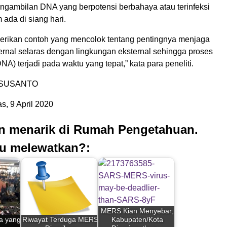
ngambilan DNA yang berpotensi berbahaya atau terinfeksi
 ada di siang hari.
berikan contoh yang mencolok tentang pentingnya menjaga
ternal selaras dengan lingkungan eksternal sehingga proses
A) terjadi pada waktu yang tepat,” kata para peneliti.
 SUSANTO
, 9 April 2020
an menarik di Rumah Pengetahuan.
u melewatkan?:
MERS Kian Menyebar;
a yang
Riwayat Terduga MERS
Kabupaten/Kota