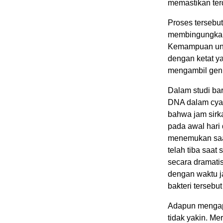
memastikan ter
Proses tersebu
membingungkan
Kemampuan untu
dengan ketat ya
mengambil gen 
Dalam studi bar
DNA dalam cya
bahwa jam sirk
pada awal hari
menemukan saat
telah tiba saa
secara dramatis
dengan waktu ja
bakteri terseb
Adapun mengapa
tidak yakin. Me