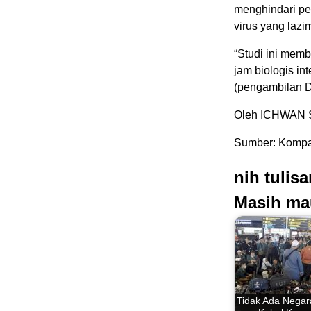
menghindari pe
virus yang lazim
“Studi ini mem
jam biologis in
(pengambilan DN
Oleh ICHWAN
Sumber: Kompas
nih tulis
Masih ma
Tidak Ada Negar