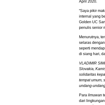
April 2020.
“Saya pikir mak
internal yang b
Golden UC San D
penulis senior 
Menurutnya, ter
selaras dengan
seperti mendapa
di siang hari, da
VLADIMIR SIMIC
Slovakia, Kamis
solidaritas kep
tempat umum, se
undang-undang 
Para ilmuwan t
dari lingkunga