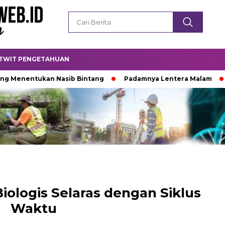
TWIT PENGETAHUAN
tukan Nasib Bintang
Padamnya Lentera Malam
Titik T
iologis Selaras dengan Siklus
Waktu