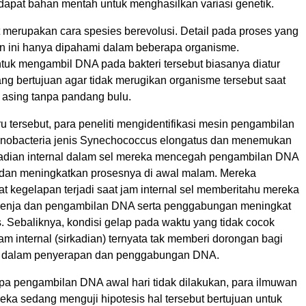
dapat bahan mentah untuk menghasilkan variasi genetik.
t merupakan cara spesies berevolusi. Detail pada proses yang
 ini hanya dipahami dalam beberapa organisme.
k mengambil DNA pada bakteri tersebut biasanya diatur
ng bertujuan agar tidak merugikan organisme tersebut saat
asing tanpa pandang bulu.
u tersebut, para peneliti mengidentifikasi mesin pengambilan
nobacteria jenis Synechococcus elongatus dan menemukan
adian internal dalam sel mereka mencegah pengambilan DNA
 dan meningkatkan prosesnya di awal malam. Mereka
 kegelapan terjadi saat jam internal sel memberitahu mereka
t senja dan pengambilan DNA serta penggabungan meningkat
. Sebaliknya, kondisi gelap pada waktu yang tidak cocok
m internal (sirkadian) ternyata tak memberi dorongan bagi
ut dalam penyerapan dan penggabungan DNA.
 pengambilan DNA awal hari tidak dilakukan, para ilmuwan
reka sedang menguji hipotesis hal tersebut bertujuan untuk