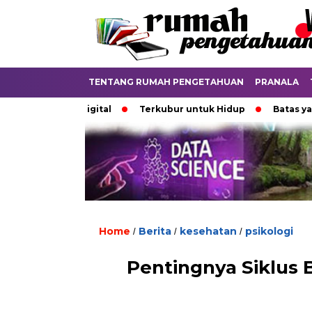
TENTANG RUMAH PENGETAHUAN
PRANALA
 Dunia Digital
Terkubur untuk Hidup
Batas yang Menen
Home
Berita
kesehatan
psikologi
/
/
/
Pentingnya Siklus B