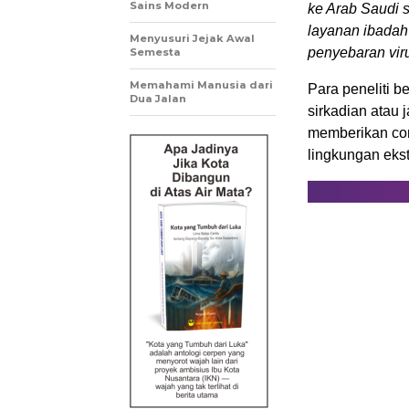
Sains Modern
ke Arab Saudi 
layanan ibadah
Menyusuri Jejak Awal
penyebaran vir
Semesta
Memahami Manusia dari
Para peneliti b
Dua Jalan
sirkadian atau 
memberikan con
lingkungan eks