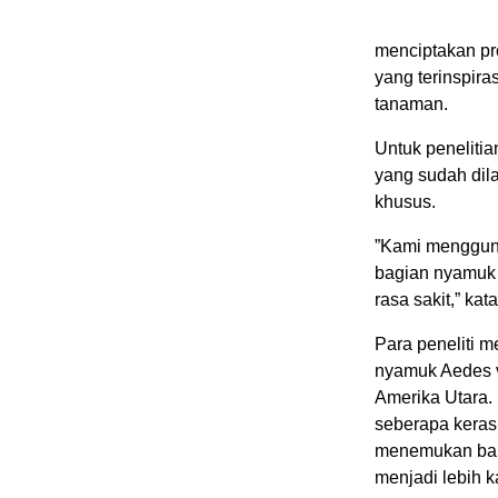
menciptakan pro
yang terinspira
tanaman.
Untuk penelitia
yang sudah dil
khusus.
”Kami mengguna
bagian nyamuk
rasa sakit,” kat
Para peneliti m
nyamuk Aedes 
Amerika Utara.
seberapa keras
menemukan bahw
menjadi lebih k