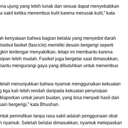
arena ujung yang lebih lunak dan sesuai dapat menyebabkan
sa sakit ketika menembus kulit karena merusak kulit,” kata
lah kenyataan bahwa bagian belalai yang menyedot darah
sebut fasikel (fascicle) memiliki desain bergerigi seperti
ngkin terdengar menyakitkan, tetapi ini membantu karena
ipan lebih mudah. Fasikel juga bergetar saat dimasukkan,
bantu mengurangi gaya yang dibutuhkan untuk menembus
in telah menunjukkan bahwa nyamuk menggunakan kekuatan
 tiga kali lebih rendah daripada kekuatan penyisipan
ilaporkan untuk jarum buatan, yang bisa menjadi hasil dari
ain bergerigi,” kata Bhushan.
untuk penindikan tanpa rasa sakit adalah penggunaan obat
eh nyamuk. Setelah belalai dimasukkan, nyamuk melepaskan