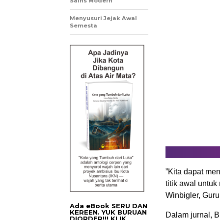
Sains Modern
Menyusuri Jejak Awal
Semesta
”Kita dapat men
titik awal untu
Winbigler, Guru
Ada eBook SERU DAN
KEREEN. YUK BURUAN
Dalam jurnal, 
DIORDER!!! KLIK