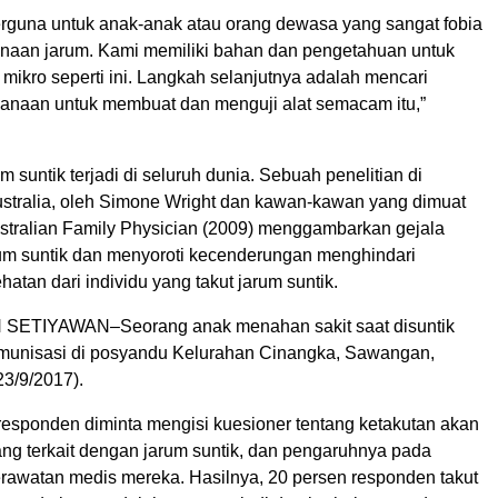
berguna untuk anak-anak atau orang dewasa yang sangat fobia
naan jarum. Kami memiliki bahan dan pengetahuan untuk
mikro seperti ini. Langkah selanjutnya adalah mencari
naan untuk membuat dan menguji alat semacam itu,”
m suntik terjadi di seluruh dunia. Sebuah penelitian di
stralia, oleh Simone Wright dan kawan-kawan yang dimuat
ustralian Family Physician (2009) menggambarkan gejala
arum suntik dan menyoroti kecenderungan menghindari
atan dari individu yang takut jarum suntik.
ETIYAWAN–Seorang anak menahan sakit saat disuntik
munisasi di posyandu Kelurahan Cinangka, Sawangan,
23/9/2017).
esponden diminta mengisi kuesioner tentang ketakutan akan
ang terkait dengan jarum suntik, dan pengaruhnya pada
awatan medis mereka. Hasilnya, 20 persen responden takut