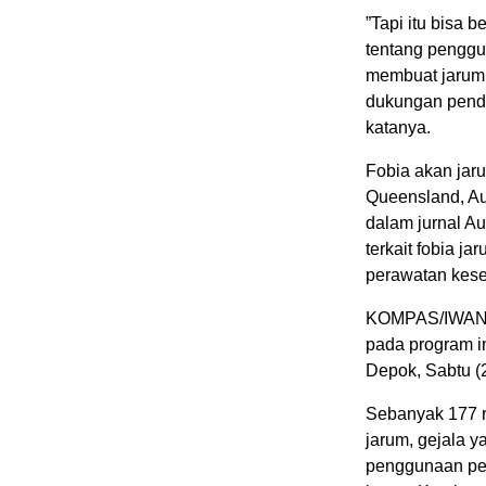
”Tapi itu bisa 
tentang penggu
membuat jarum 
dukungan penda
katanya.
Fobia akan jaru
Queensland, Au
dalam jurnal A
terkait fobia j
perawatan keseh
KOMPAS/IWAN S
pada program i
Depok, Sabtu (
Sebanyak 177 r
jarum, gejala y
penggunaan per