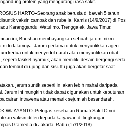
mengandung protein yang mengurangi rasa sakit.
SIUS HARTO–Seorang anak berusia di bawah 5 tahun
isuntik vaksin campak dan rubella, Kamis (14/9/2017) di Pos
adu Karanggandu, Watulimo, Trenggalek, Jawa Timur.
emuan ini, Bhushan membayangkan sebuah jarum mikro
um di dalamnya. Jarum pertama untuk menyuntikkan agen
arum kedua untuk menyedot darah atau menyuntikkan obat.
, seperti fasikel nyamuk, akan memiliki desain bergerigi serta
 dan lembut di ujung dan sisi. Itu juga akan bergetar saat
kan, jarum suntik seperti ini akan lebih mahal daripada
al. Jarum ini mungkin tidak dapat digunakan untuk kebutuhan
a cairan intravena atau menarik sejumlah besar darah.
 WIJAYANTO–Petugas kesehatan Rumah Sakit Omni
tikan vaksin difteri kepada karyawan di lingkungan
pas Gramedia di Jakarta, Rabu (17/1/2018).