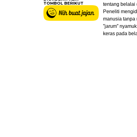
TOMBOL BERIKUT
tentang belalai
Peneliti mengi
manusia tanpa r
”jarum” nyamuk
keras pada bela