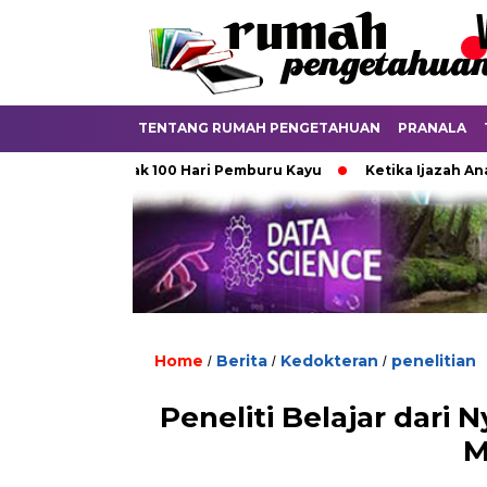
TENTANG RUMAH PENGETAHUAN
PRANALA
an
Jejak 100 Hari Pemburu Kayu
Ketika Ijazah Analog Di
Home
Berita
Kedokteran
penelitian
/
/
/
Peneliti Belajar dari
M