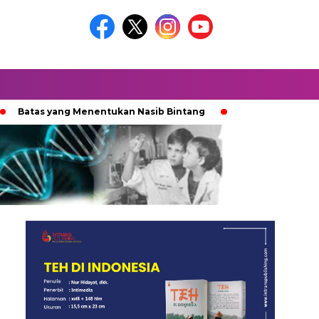
as yang Menentukan Nasib Bintang
Ketika Kekacauan Terny