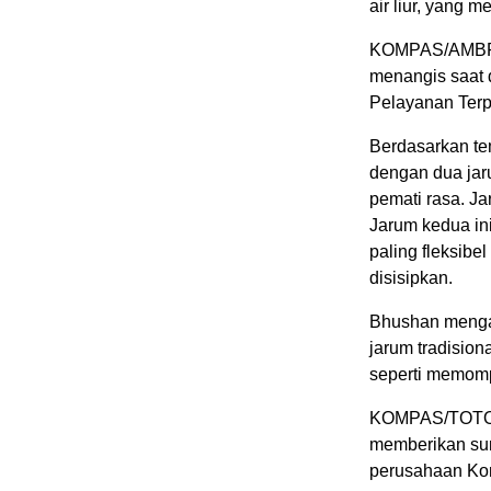
air liur, yang 
KOMPAS/AMBRO
menangis saat d
Pelayanan Terp
Berdasarkan t
dengan dua jar
pemati rasa. J
Jarum kedua ini
paling fleksibel
disisipkan.
Bhushan mengata
jarum tradision
seperti memomp
KOMPAS/TOTOK
memberikan sun
perusahaan Kom