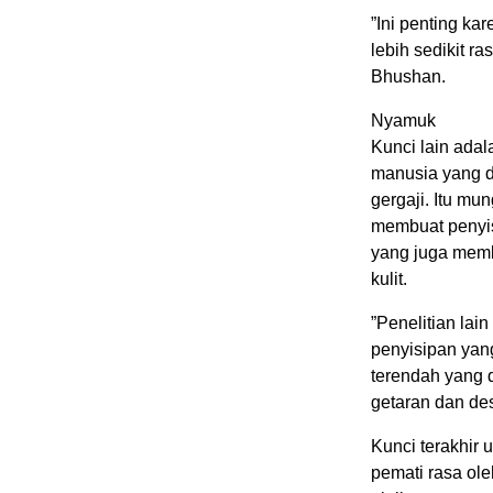
”Ini penting k
lebih sedikit ra
Bhushan.
Nyamuk
Kunci lain ada
manusia yang di
gergaji. Itu mu
membuat penyis
yang juga mem
kulit.
”Penelitian la
penyisipan yang
terendah yang d
getaran dan des
Kunci terakhir 
pemati rasa ol