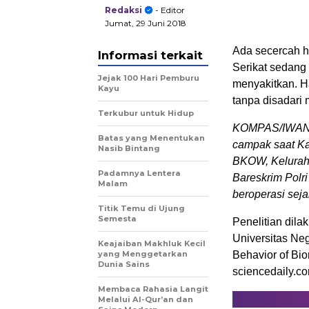
Redaksi
- Editor
Jumat, 29 Juni 2018
Ada secercah ha
Informasi terkait
Serikat sedang 
Jejak 100 Hari Pemburu
menyakitkan. H
Kayu
tanpa disadari 
Terkubur untuk Hidup
KOMPAS/IWAN 
Batas yang Menentukan
campak saat K
Nasib Bintang
BKOW, Keluraha
Padamnya Lentera
Bareskrim Polr
Malam
beroperasi seja
Titik Temu di Ujung
Semesta
Penelitian dil
Universitas Neg
Keajaiban Makhluk Kecil
yang Menggetarkan
Behavior of Bio
Dunia Sains
sciencedaily.co
Membaca Rahasia Langit
Melalui Al-Qur’an dan