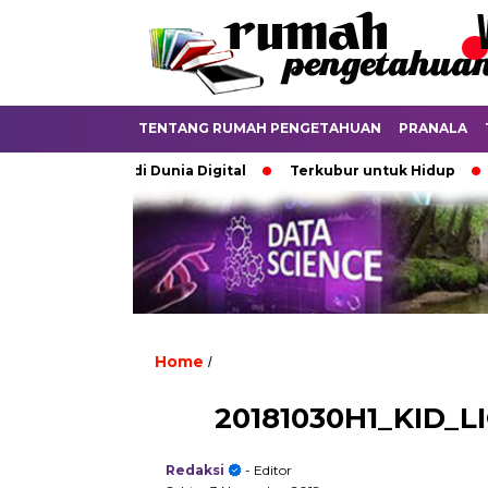
TENTANG RUMAH PENGETAHUAN
PRANALA
perdebatkan di Dunia Digital
Terkubur untuk Hidup
Bat
Home
/
20181030H1_KID_
Redaksi
- Editor