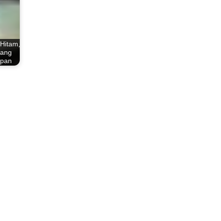
 Hitam,
yang
apan