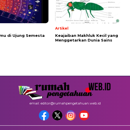
Artikel
emu di Ujung Semesta
Keajaiban Makhluk Kecil yang
Menggetarkan Dunia Sains
email: editor@rumahpengetahuan.web.id