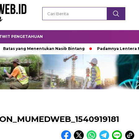
TWIT PENGETAHUAN
as yang Menentukan Nasib Bintang
Padamnya Lentera Mala
LION_MUMEDWEB_1540919181