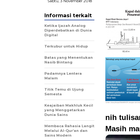
Sabtu, 3 November 2018
Informasi terkait
Ketika Ijazah Analog
Diperdebatkan di Dunia
Digital
Terkubur untuk Hidup
Batas yang Menentukan
Nasib Bintang
Padamnya Lentera
Malam
Titik Temu di Ujung
Semesta
Keajaiban Makhluk Kecil
yang Menggetarkan
Dunia Sains
nih tulis
Membaca Rahasia Langit
Masih ma
Melalui Al-Qur’an dan
Sains Modern