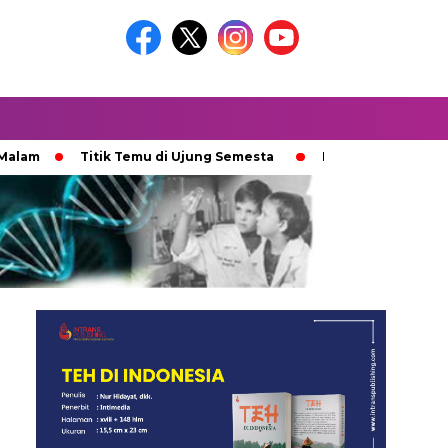
m
Titik Temu di Ujung Semesta
Ketika Ijazah Analog Di