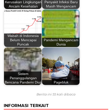
Kerusakan Lingkungan
Penyakit Infeksi Baru
Ancam Kesehatan
Masih Mengancam
Wabah di Indonesia
Belum Mencapai
Pandemi Mengancam
Puncak
Dunia
Sistem
Penanggulangan
Bencana Pandemi Diuji
Pagebluk
Berita ini 55 kali dibaca
INFORMASI TERKAIT