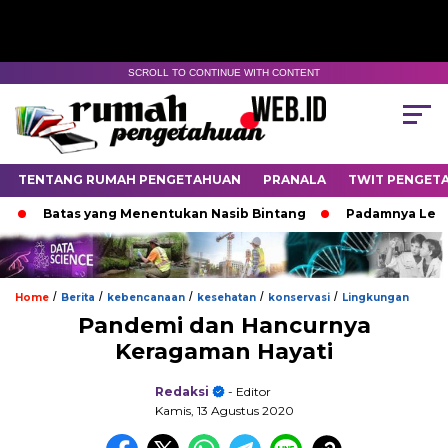
SCROLL TO CONTINUE WITH CONTENT
TENTANG RUMAH PENGETAHUAN
PRANALA
TWIT PENGET
Batas yang Menentukan Nasib Bintang
Padamnya Lentera 
/
/
/
/
/
Home
Berita
kebencanaan
kesehatan
konservasi
Lingkungan
Pandemi dan Hancurnya
Keragaman Hayati
Redaksi
- Editor
Kamis, 13 Agustus 2020