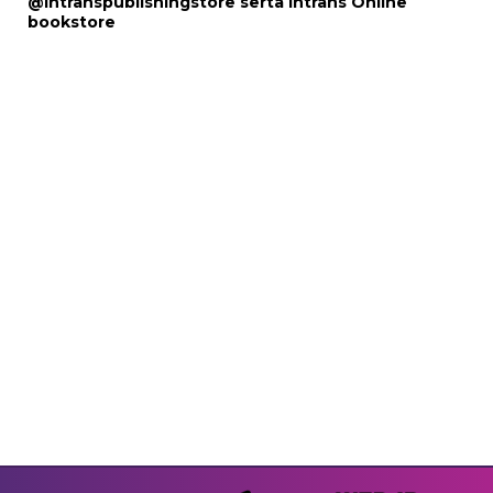
@intranspublishingstore
serta
Intrans Online
bookstore