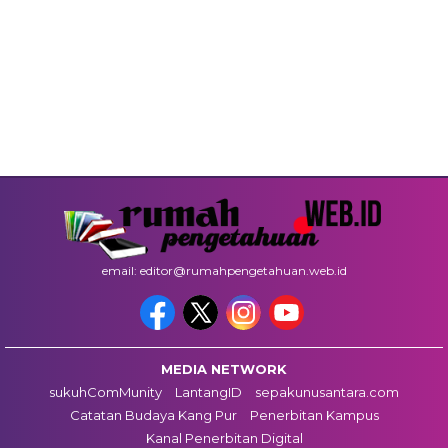
email: editor@rumahpengetahuan.web.id
MEDIA NETWORK
sukuhComMunity
LantangID
sepakunusantara.com
Catatan Budaya Kang Pur
Penerbitan Kampus
Kanal Penerbitan Digital