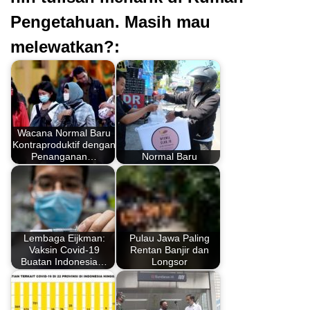
Pengetahuan. Masih mau
melewatkan?:
Wacana Normal Baru
Kontraproduktif dengan
Penanganan…
Normal Baru
Lembaga Eijkman:
Pulau Jawa Paling
Vaksin Covid-19
Rentan Banjir dan
Buatan Indonesia…
Longsor