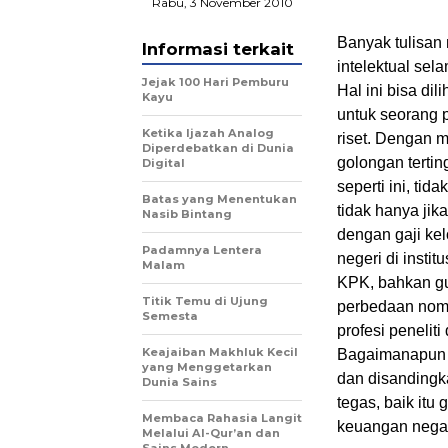
Rabu, 3 November 2010
Banyak tulisan 
Informasi terkait
intelektual se
Jejak 100 Hari Pemburu
Hal ini bisa dil
Kayu
untuk seorang p
Ketika Ijazah Analog
riset. Dengan 
Diperdebatkan di Dunia
golongan tertin
Digital
seperti ini, ti
Batas yang Menentukan
tidak hanya jika
Nasib Bintang
dengan gaji ke
Padamnya Lentera
negeri di insti
Malam
KPK, bahkan gu
Titik Temu di Ujung
perbedaan nomi
Semesta
profesi penelit
Keajaiban Makhluk Kecil
Bagaimanapun p
yang Menggetarkan
dan disandingka
Dunia Sains
tegas, baik itu
Membaca Rahasia Langit
keuangan nega
Melalui Al-Qur’an dan