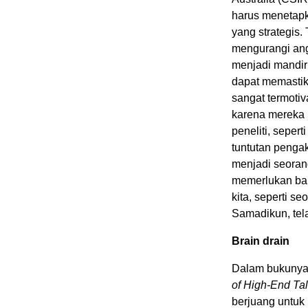
harus menetapka
yang strategis.
mengurangi ang
menjadi mandiri
dapat memastika
sangat termoti
karena mereka 
peneliti, sepert
tuntutan penga
menjadi seoran
memerlukan bak
kita, seperti 
Samadikun, tel
Brain drain
Dalam bukuny
of High-End Tal
berjuang untuk 