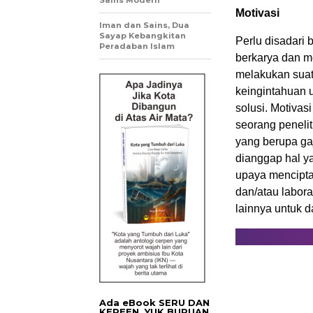
Sains Modern
Motivasi
Iman dan Sains, Dua
Sayap Kebangkitan
Perlu disadari
Peradaban Islam
berkarya dan me
melakukan suatu
keingintahuan
solusi. Motiva
seorang penelit
yang berupa gaj
dianggap hal ya
upaya mencipta
dan/atau labor
lainnya untuk 
Ada eBook SERU DAN
KEREEN. YUK BURUAN