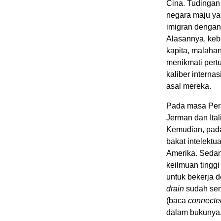
Cina. Tudingan 
negara maju y
imigran denga
Alasannya, keb
kapita, malaha
menikmati pert
kaliber interna
asal mereka.
Pada masa Peran
Jerman dan Ita
Kemudian, pada 
bakat intelekt
Amerika. Sedan
keilmuan tingg
untuk bekerja 
drain
sudah sem
(baca
connecte
dalam bukunya