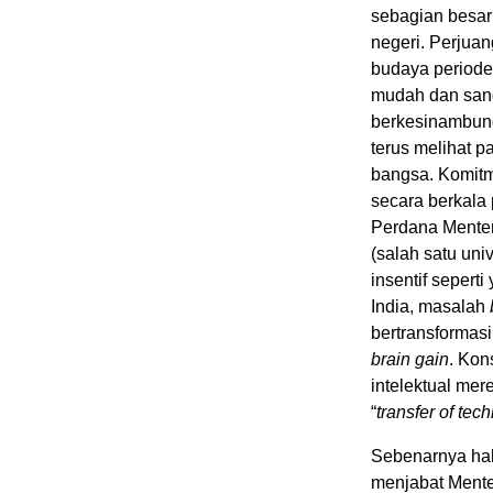
sebagian besar 
negeri. Perjuan
budaya periode
mudah dan san
berkesinambung
terus melihat pa
bangsa. Komitm
secara berkala 
Perdana Menter
(salah satu uni
insentif sepert
India, masalah
bertransformasi
brain gain
. Kon
intelektual mer
“
transfer of te
Sebenarnya hal 
menjabat Mente