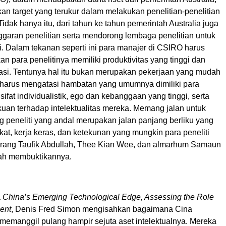
n target yang terukur dalam melakukan penelitian-penelitian
 Tidak hanya itu, dari tahun ke tahun pemerintah Australia juga
garan penelitian serta mendorong lembaga penelitian untuk
. Dalam tekanan seperti ini para manajer di CSIRO harus
n para penelitinya memiliki produktivitas yang tinggi dan
vasi. Tentunya hal itu bukan merupakan pekerjaan yang mudah
harus mengatasi hambatan yang umumnya dimiliki para
i sifat individualistik, ego dan kebanggaan yang tinggi, serta
kuan terhadap intelektualitas mereka. Memang jalan untuk
g peneliti yang andal merupakan jalan panjang berliku yang
at, kerja keras, dan ketekunan yang mungkin para peneliti
seorang Taufik Abdullah, Thee Kian Wee, dan almarhum Samaun
ah membuktikannya.
a
China’s Emerging Technological Edge, Assessing the Role
ent
, Denis Fred Simon mengisahkan bagaimana Cina
memanggil pulang hampir sejuta aset intelektualnya. Mereka