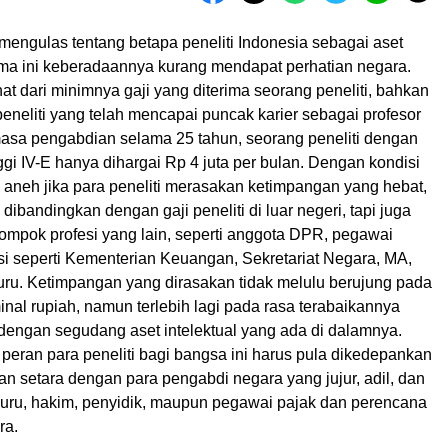
mengulas tentang betapa peneliti Indonesia sebagai aset
lama ini keberadaannya kurang mendapat perhatian negara.
ihat dari minimnya gaji yang diterima seorang peneliti, bahkan
eneliti yang telah mencapai puncak karier sebagai profesor
masa pengabdian selama 25 tahun, seorang peneliti dengan
ggi IV-E hanya dihargai Rp 4 juta per bulan. Dengan kondisi
dak aneh jika para peneliti merasakan ketimpangan yang hebat,
 dibandingkan dengan gaji peneliti di luar negeri, tapi juga
lompok profesi yang lain, seperti anggota DPR, pegawai
tusi seperti Kementerian Keuangan, Sekretariat Negara, MA,
ru. Ketimpangan yang dirasakan tidak melulu berujung pada
nal rupiah, namun terlebih lagi pada rasa terabaikannya
i dengan segudang aset intelektual yang ada di dalamnya.
eran para peneliti bagi bangsa ini harus pula dikedepankan
n setara dengan para pengabdi negara yang jujur, adil, dan
 guru, hakim, penyidik, maupun pegawai pajak dan perencana
ra.