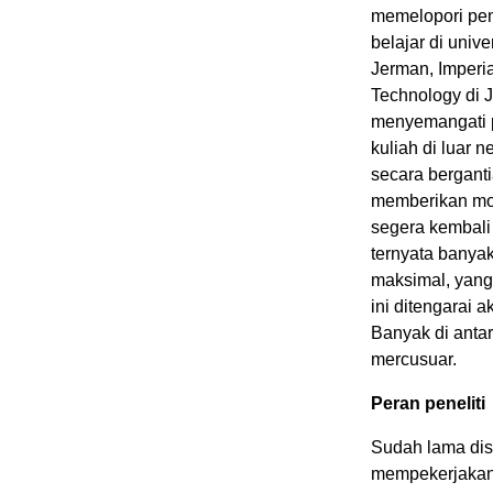
memelopori pen
belajar di unive
Jerman, Imperial
Technology di J
menyemangati p
kuliah di luar 
secara bergant
memberikan mot
segera kembali 
ternyata banya
maksimal, yang 
ini ditengarai 
Banyak di anta
mercusuar.
Peran peneliti
Sudah lama dis
mempekerjakan b