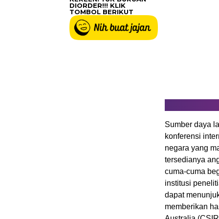
DIORDER!!! KLIK
TOMBOL BERIKUT
Sumber daya lai
konferensi inter
negara yang ma
tersedianya ang
cuma-cuma begi
institusi penel
dapat menunjuk
memberikan hasi
Australia (CSIR