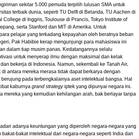
giriman sekitar 5.000 pemuda terpilih lulusan SMA untuk
rsitas terbaik dunia, seperti TU Delft di Belanda, TU Aachen di
 College di Inggris, Toulouse di Prancis, Tokyo Institute of
epang, serta Stanford dan MIT di Amerika. Untuk
ara pelajar yang terkadang kepayahan oleh beratnya beban
negeri, Pak Habibie kerap mengunjungi para mahasiswa ini
ian dalam tiap musim panas. Kedatangannya selalu
ivasi untuk menyerap ilmu dengan maksimal dan kelak
dan bekerja di Indonesia. Namun, sekembali ke Tanah Air,
k di antara mereka merasa tidak dapat berkarya dengan
berujung pada terbengkalainya aset intelektual bangsa. Hal
akibat kaburnya
grand strategy
iptek yang dipunyai negara ini.
ra mereka yang kemudian kehilangan arah, bak berlayar tanpa
adari adanya keuntungan yang diperoleh negara-negara yang
akat-bakat intelektual dari negara-negara seperti India dan