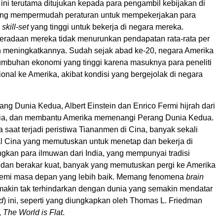
ini terutama ditujukan kepada para pengambil kebijakan di
ang mempermudah peraturan untuk mempekerjakan para
n
skill-set
yang tinggi untuk bekerja di negara mereka.
eradaan mereka tidak menurunkan pendapatan rata-rata per
n meningkatkannya. Sudah sejak abad ke-20, negara Amerika
umbuhan ekonomi yang tinggi karena masuknya para peneliti
sional ke Amerika, akibat kondisi yang bergejolak di negara
g Dunia Kedua, Albert Einstein dan Enrico Fermi hijrah dari
lia, dan membantu Amerika memenangi Perang Dunia Kedua.
saat terjadi peristiwa Tiananmen di Cina, banyak sekali
ual Cina yang memutuskan untuk menetap dan bekerja di
gkan para ilmuwan dari India, yang mempunyai tradisi
i dan berakar kuat, banyak yang memutuskan pergi ke Amerika
demi masa depan yang lebih baik. Memang fenomena
brain
akin tak terhindarkan dengan dunia yang semakin mendatar
d
) ini, seperti yang diungkapkan oleh Thomas L. Friedman
,
The World is Flat
.