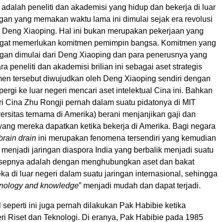
adalah peneliti dan akademisi yang hidup dan bekerja di luar
gan yang memakan waktu lama ini dimulai sejak era revolusi
 Deng Xiaoping. Hal ini bukan merupakan pekerjaan yang
gat memerlukan komitmen pemimpin bangsa. Komitmen yang
an dimulai dari Deng Xiaoping dan para penerusnya yang
ra peneliti dan akademisi brilian ini sebagai aset strategis
en tersebut diwujudkan oleh Deng Xiaoping sendiri dengan
pergi ke luar negeri mencari aset intelektual Cina ini. Bahkan
i Cina Zhu Rongji pernah dalam suatu pidatonya di MIT
versitas ternama di Amerika) berani menjanjikan gaji dan
i yang mereka dapatkan ketika bekerja di Amerika. Bagi negara
brain drain
ini merupakan fenomena tersendiri yang kemudian
 menjadi jaringan diaspora India yang berbalik menjadi suatu
sepnya adalah dengan menghubungkan aset dan bakat
eka di luar negeri dalam suatu jaringan internasional, sehingga
chnology and knowledge
” menjadi mudah dan dapat terjadi.
seperti ini juga pernah dilakukan Pak Habibie ketika
ri Riset dan Teknologi. Di eranya, Pak Habibie pada 1985