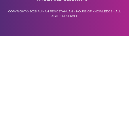
COPYRIGHT © 2026 RUMAH PENGETAHUAN – HOUSE OF KNOWLEDGE - ALL
RIGHTS RESERVED