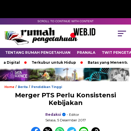
SCROLL TO CONTINUE WITH CONTENT
TENTANG RUMAH PENGETAHUAN
PRANALA
TWIT PENGET
gital
Terkubur untuk Hidup
Batas yang Menentukan Na
/
/
Home
Berita
Pendidikan Tinggi
Merger PTS Perlu Konsistensi
Kebijakan
Redaksi
- Editor
Selasa, 5 Desember 2017