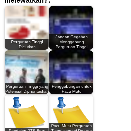
melewatkan?:
Jangan Gegabah
Perguruan Tinggi
Menggabung
Diciutkan
Perguruan Tinggi
Perguruan Tinggi yang
Penggabungan untuk
Potensial Diprioritaskan
Pacu Mutu
Pacu Mutu Perguruan
Pendirian PTS Baru
Tinggi sampai Daerah