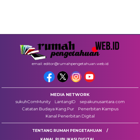
email: editor@rumahpengetahuan.web.id
MEDIA NETWORK
sukuhComMunity
LantangID
sepakunusantara.com
Catatan Budaya Kang Pur
Penerbitan Kampus
Kanal Penerbitan Digital
TENTANG RUMAH PENGETAHUAN
KANAL PUBLIKASI DIGITAL