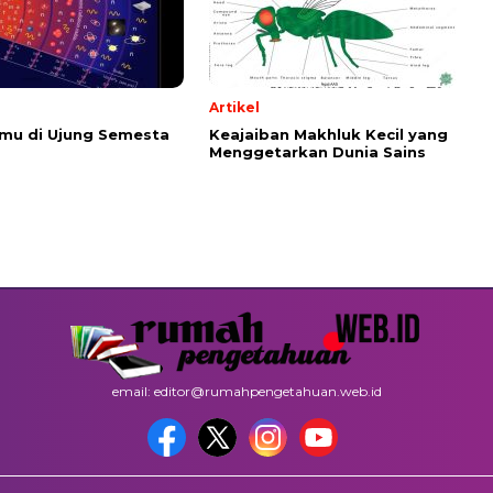
Artikel
emu di Ujung Semesta
Keajaiban Makhluk Kecil yang
Menggetarkan Dunia Sains
email: editor@rumahpengetahuan.web.id