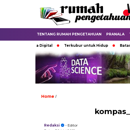
TENTANG RUMAH PENGETAHUAN
PRANALA
atkan di Dunia Digital
Terkubur untuk Hidup
Batas ya
Home
/
kompas_t
Redaksi
- Editor