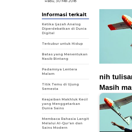
Rabu, 30 Mei 2018
Informasi terkait
Ketika Ijazah Analog
Diperdebatkan di Dunia
Digital
Terkubur untuk Hidup
Batas yang Menentukan
Nasib Bintang
Padamnya Lentera
Malam
nih tulis
Titik Temu di Ujung
Masih ma
Semesta
Keajaiban Makhluk Kecil
yang Menggetarkan
Dunia Sains
Membaca Rahasia Langit
Melalui Al-Qur’an dan
Sains Modern