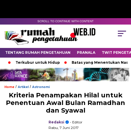
SCROLL TO CONTINUE WITH CONTENT
TENTANG RUMAH PENGETAHUAN
PRANALA
TWIT PENGET
Terkubur untuk Hidup
Batas yang Menentukan Nasib Bintan
/
/
Home
Artikel
Astronomi
Kriteria Penampakan Hilal untuk
Penentuan Awal Bulan Ramadhan
dan Syawal
Redaksi
- Editor
Rabu, 7 Juni 2017