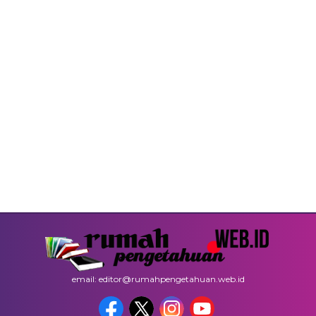
email: editor@rumahpengetahuan.web.id