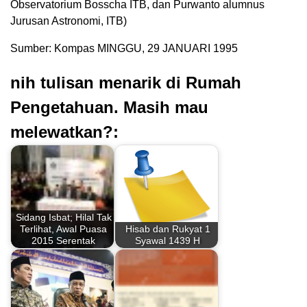
Observatorium Bosscha ITB, dan Purwanto alumnus
Jurusan Astronomi, ITB)
Sumber: Kompas MINGGU, 29 JANUARI 1995
nih tulisan menarik di Rumah
Pengetahuan. Masih mau
melewatkan?:
Sidang Isbat; Hilal Tak
Terlihat, Awal Puasa
Hisab dan Rukyat 1
2015 Serentak
Syawal 1439 H