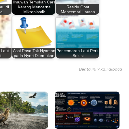
Ilmuwan Temukan Cara
jau di
Kerang Mencerna
Residu Obat
ta
Mikroplastik
Mencemari Lautan
 Laut
Asal Rasa Tak Nyaman
Pencemaran Laut Perlu
i
pada Nyeri Ditemukan
Solusi
Berita ini 7 kali dibaca