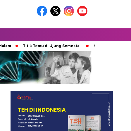
Titik Temu di Ujung Semesta
Ketika Ijazah Analog Diperde