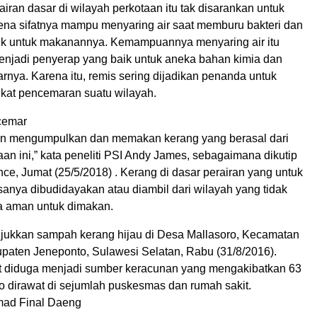
airan dasar di wilayah perkotaan itu tak disarankan untuk
ena sifatnya mampu menyaring air saat memburu bakteri dan
ik untuk makanannya. Kemampuannya menyaring air itu
jadi penyerap yang baik untuk aneka bahan kimia dan
tarnya. Karena itu, remis sering dijadikan penanda untuk
gkat pencemaran suatu wilayah.
rcemar
gin mengumpulkan dan memakan kerang yang berasal dari
aan ini,” kata peneliti PSI Andy James, sebagaimana dikutip
ce, Jumat (25/5/2018) . Kerang di dasar perairan yang untuk
anya dibudidayakan atau diambil dari wilayah yang tidak
a aman untuk dimakan.
ukkan sampah kerang hijau di Desa Mallasoro, Kecamatan
paten Jeneponto, Sulawesi Selatan, Rabu (31/8/2016).
t diduga menjadi sumber keracunan yang mengakibatkan 63
o dirawat di sejumlah puskesmas dan rumah sakit.
ad Final Daeng