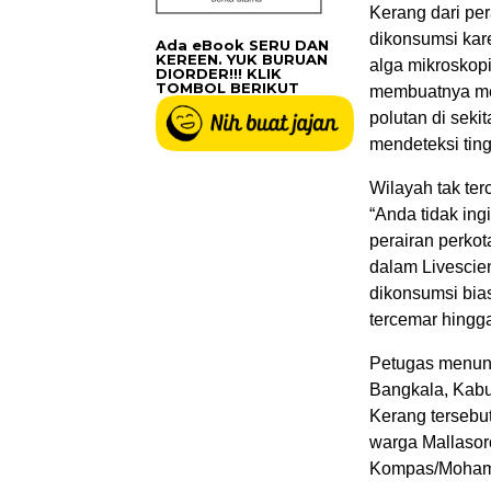
Kerang dari per
dikonsumsi kar
Ada eBook SERU DAN
KEREEN. YUK BURUAN
alga mikroskop
DIORDER!!! KLIK
TOMBOL BERIKUT
membuatnya men
polutan di seki
mendeteksi tin
Wilayah tak te
“Anda tidak in
perairan perkot
dalam Livescien
dikonsumsi bias
tercemar hingg
Petugas menunj
Bangkala, Kabu
Kerang tersebu
warga Mallasor
Kompas/Moham