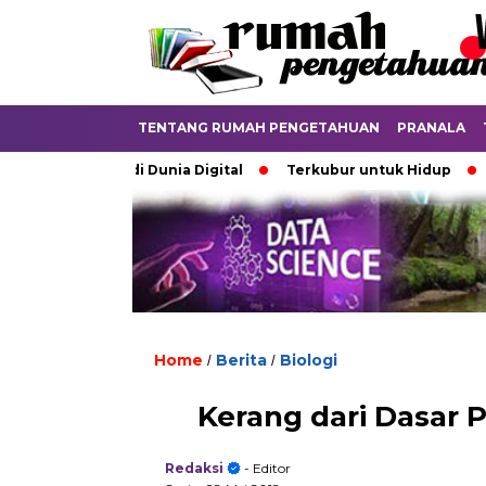
TENTANG RUMAH PENGETAHUAN
PRANALA
batkan di Dunia Digital
Terkubur untuk Hidup
Batas ya
Home
Berita
Biologi
/
/
Kerang dari Dasar 
Redaksi
- Editor