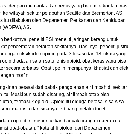
eteksi dengan memanfaatkan remis yang belum terkontaminasi
 ke wilayah sekitar pelabuhan Seattle dan Bremerton, AS.
s itu dilakukan oleh Departemen Perikanan dan Kehidupan
n (WDFW), AS.
an berikutnya, peneliti PSI meneliti jaringan kerang untuk
kat pencemaran perairan sekitarnya. Hasilnya, peneliti justru
ungan oksikodon opioid pada 3 lokasi dari 18 lokasi yang
n opioid adalah salah satu jenis opioid, obat keras yang bisa
er secara terbatas. Obat tipe ini mempunyai khasiat dan efek
dengan morfin.
ngkinan berasal dari pabrik pengolahan air limbah di sekitar
n itu. Meskipun sudah disaring, air limbah tetap bisa
tan, termasuk opioid. Opioid itu diduga berasal sisa-sisa
sumi manusia dan sisanya terbuang melalui toilet.
daan opioid ini menunjukkan banyak orang di daerah itu
i obat-obatan, “ kata ahli biologi dari Departemen