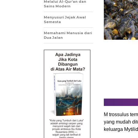
Melalui Al-Qur’an dan
Sains Modern
Menyusuri Jejak Awal
Semesta
Memahami Manusia dari
Dua Jalan
M trossulus ter
yang mudah dit
keluarga Mytili