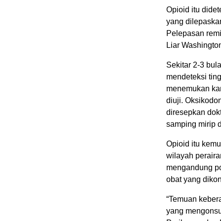
Opioid itu did
yang dilepaskan
Pelepasan remi
Liar Washingto
Sekitar 2-3 bul
mendeteksi ting
menemukan kand
diuji. Oksikodo
diresepkan dokt
samping mirip 
Opioid itu kemu
wilayah peraira
mengandung polu
obat yang dikon
“Temuan kebera
yang mengonsums