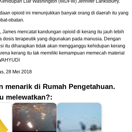
Kehidupan Liar Washington (WDFW) Jennifer Lanksburry.
aan opioid ini menunjukkan banyak orang di daerah itu yang
bat-obatan.
 James mencatat kandungan opioid di kerang itu jauh lebih
a dosis terapeutik yang digunakan pada manusia. Dengan
isi itu diharapkan tidak akan mengganggu kehidupan kerang
rena kerang itu tak memiliki kemampuan memecah material
 WAHYUDI
s, 28 Mei 2018
an menarik di Rumah Pengetahuan.
u melewatkan?: