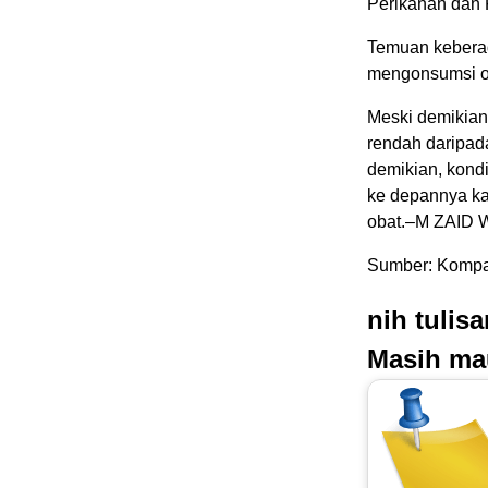
Perikanan dan 
Temuan keberad
mengonsumsi o
Meski demikian,
rendah daripad
demikian, kond
ke depannya ka
obat.–M ZAID
Sumber: Kompa
nih tulis
Masih ma