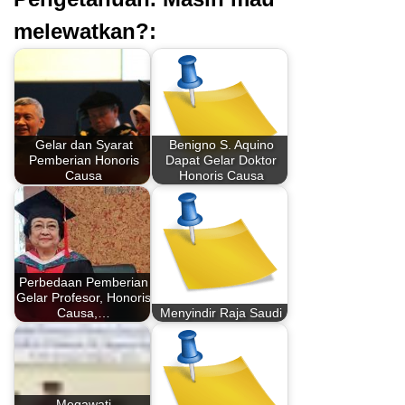
melewatkan?:
Gelar dan Syarat
Benigno S. Aquino
Pemberian Honoris
Dapat Gelar Doktor
Causa
Honoris Causa
Perbedaan Pemberian
Gelar Profesor, Honoris
Causa,…
Menyindir Raja Saudi
Megawati