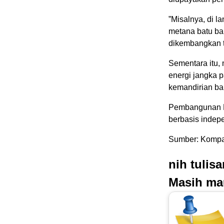
”Misalnya, di l
metana batu bar
dikembangkan te
Sementara itu,
energi jangka 
kemandirian ba
Pembangunan PL
berbasis indep
Sumber: Kompas
nih tulis
Masih ma