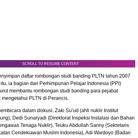
SCROLL TO RESUME CONTENT
nyimpan daftar rombongan studi banding PLTN tahun 2007
 itu, ia bagian dari Perhimpunan Pelajar Indonesia (PPI)
turut membantu rombongan studi banding para pejabat
k mengetahui PLTN di Perancis.
embicara dalam diskusi, Zaki Su’ud (ahli nuklir Institut
ng), Dedi Sunaryadi (Direktorat Inspeksi Instalasi dan Bahan
engawas Tenaga Nuklir), Teuku Abdullah Sanny (Sekretaris
atan Cendekiawan Muslim Indonesia), Adi Wardoyo (Badan