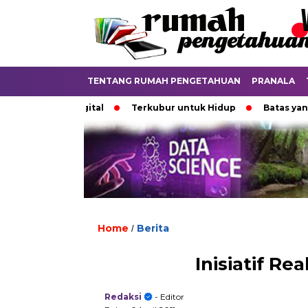
TENTANG RUMAH PENGETAHUAN
PRANALA
i Dunia Digital
Terkubur untuk Hidup
Batas yang Mene
Home
Berita
/
Inisiatif R
Redaksi
- Editor