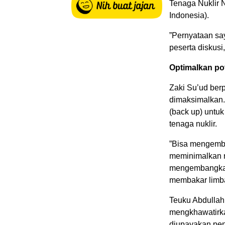
Tenaga Nuklir 
Indonesia).
”Pernyataan sa
peserta diskusi,
Optimalkan po
Zaki Su’ud berp
dimaksimalkan
(back up) untuk
tenaga nuklir.
”Bisa mengemba
meminimalkan r
mengembangkan 
membakar limba
Teuku Abdullah
mengkhawatirka
diupayakan pen