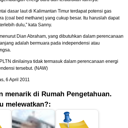
antai dasar laut di Kalimantan Timur terdapat potensi gas
a (coal bed methane) yang cukup besar. Itu haruslah dapat
rlebih dulu,” kata Sanny.
 menurut Dian Abraham, yang dibutuhkan dalam perencanaan
panjang adalah bermuara pada independensi atau
ngsa.
TN dinilainya tidak termasuk dalam perencanaan energi
endensi tersebut. (NAW)
, 6 April 2011
an menarik di Rumah Pengetahuan.
u melewatkan?: