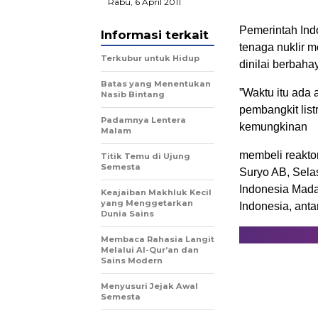
Rabu, 6 April 2011
Pemerintah Ind
Informasi terkait
tenaga nuklir m
Terkubur untuk Hidup
dinilai berbah
Batas yang Menentukan
”Waktu itu ada
Nasib Bintang
pembangkit list
Padamnya Lentera
kemungkinan
Malam
membeli reaktor
Titik Temu di Ujung
Semesta
Suryo AB, Selas
Indonesia Mada
Keajaiban Makhluk Kecil
yang Menggetarkan
Indonesia, anta
Dunia Sains
Membaca Rahasia Langit
Melalui Al-Qur’an dan
Sains Modern
Menyusuri Jejak Awal
Semesta