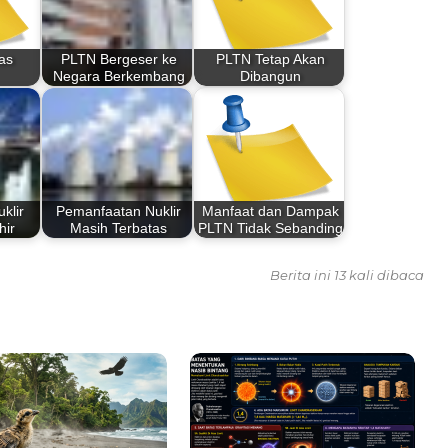
as
PLTN Bergeser ke
PLTN Tetap Akan
Negara Berkembang
Dibangun
klir
Pemanfaatan Nuklir
Manfaat dan Dampak
hir
Masih Terbatas
PLTN Tidak Sebanding
Berita ini 13 kali dibaca