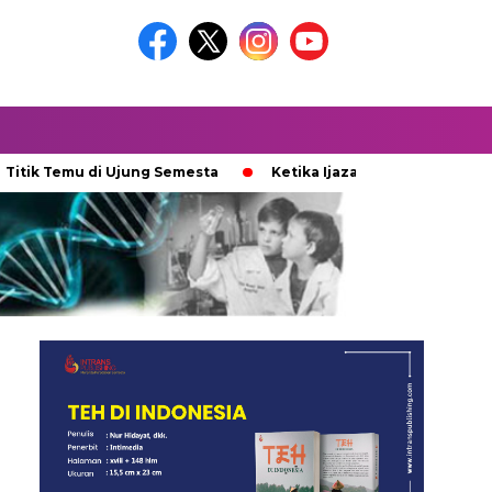
Temu di Ujung Semesta
Ketika Ijazah Analog Diperdebatkan d