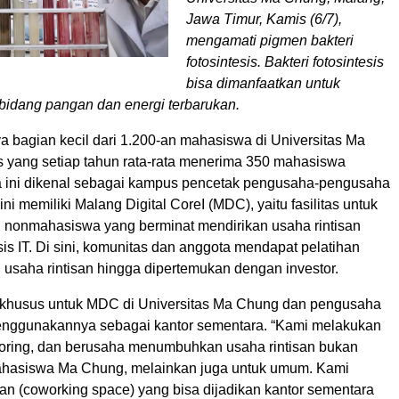
Jawa Timur, Kamis (6/7),
mengamati pigmen bakteri
fotosintesis. Bakteri fotosintesis
bisa dimanfaatkan untuk
 bidang pangan dan energi terbarukan.
 bagian kecil dari 1.200-an mahasiswa di Universitas Ma
yang setiap tahun rata-rata menerima 350 mahasiswa
a ini dikenal sebagai kampus pencetak pengusaha-pengusaha
i memiliki Malang Digital CoreI (MDC), yaitu fasilitas untuk
nonmahasiswa yang berminat mendirikan usaha rintisan
asis IT. Di sini, komunitas dan anggota mendapat pelatihan
saha rintisan hingga dipertemukan dengan investor.
i khusus untuk MDC di Universitas Ma Chung dan pengusaha
nggunakannya sebagai kantor sementara. “Kami melakukan
toring, dan berusaha menumbuhkan usaha rintisan bukan
ahasiswa Ma Chung, melainkan juga untuk umum. Kami
an (coworking space) yang bisa dijadikan kantor sementara