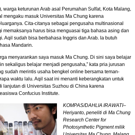
), warga keturunan Arab asal Perumahan Sulfat, Kota Malang,
wal mengaku masuk Universitas Ma Chung karena
luarganya. Cita-citanya sebagai pengusaha multinasional
gi memaksanya harus bisa menguasai tiga bahasa asing dan
. Aqil sudah bisa berbahasa Inggris dan Arab. Ia butuh
hasa Mandarin.
arga menyarankan saya masuk Ma Chung. Di sini saya belajar
 sekaligus belajar menjadi pengusaha,” kata pria jurusan
 sudah merintis usaha bengkel online bersama teman-
pa waktu lalu. Aqil saat ini menanti keberangkatan untuk
 lanjutan di Universitas Suzhou di China karena
asiswa Confucius Institute.
KOMPAS/DAHLIA IRAWATI–
Heriyanto, peneliti di Ma Chung
Research Center for
Photosynthetic Pigment milik
Universitas Ma Chung, Malang,