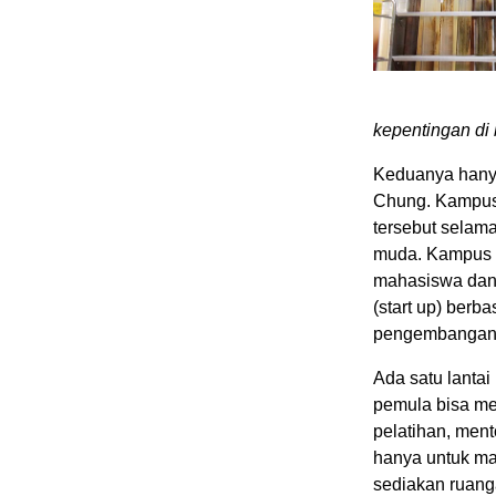
kepentingan di
Keduanya hanya
Chung. Kampus 
tersebut selam
muda. Kampus in
mahasiswa dan 
(start up) berb
pengembangan u
Ada satu lanta
pemula bisa me
pelatihan, men
hanya untuk m
sediakan ruang