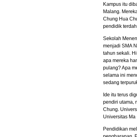
Kampus itu dib
Malang. Merek
Chung Hua Chun
pendidik terdah
Sekolah Meneng
menjadi SMA Ne
tahun sekali. 
apa mereka han
pulang? Apa me
selama ini mend
sedang terpuruk
Ide itu terus d
pendiri utama
Chung. Universi
Universitas Ma
Pendidikan mel
pengharapan. 