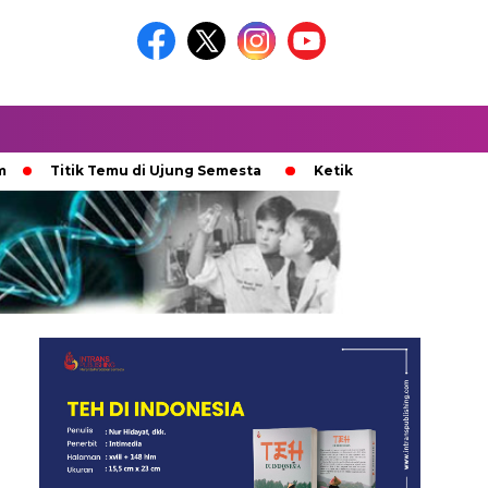
tik Temu di Ujung Semesta
Ketika Ijazah Analog Diperdebatk