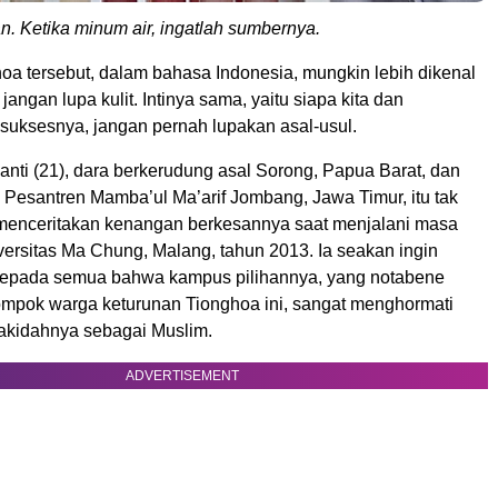
n. Ketika minum air, ingatlah sumbernya.
oa tersebut, dalam bahasa Indonesia, mungkin lebih dikenal
angan lupa kulit. Intinya sama, yaitu siapa kita dan
uksesnya, jangan pernah lupakan asal-usul.
yanti (21), dara berkerudung asal Sorong, Papua Barat, dan
 Pesantren Mamba’ul Ma’arif Jombang, Jawa Timur, itu tak
 menceritakan kenangan berkesannya saat menjalani masa
iversitas Ma Chung, Malang, tahun 2013. Ia seakan ingin
epada semua bahwa kampus pilihannya, yang notabene
lompok warga keturunan Tionghoa ini, sangat menghormati
akidahnya sebagai Muslim.
ADVERTISEMENT