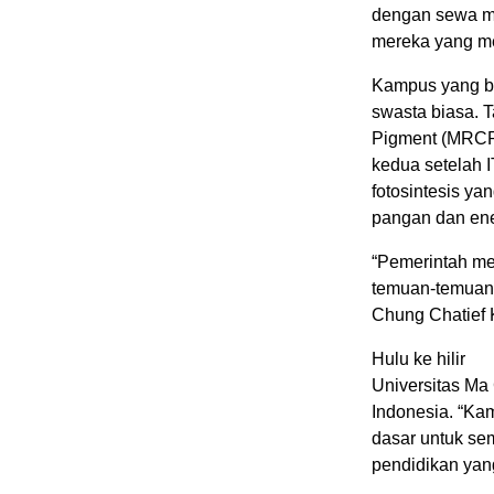
dengan sewa mu
mereka yang me
Kampus yang be
swasta biasa. 
Pigment (MRCPP
kedua setelah I
fotosintesis ya
pangan dan ene
“Pemerintah me
temuan-temuan 
Chung Chatief 
Hulu ke hilir
Universitas Ma
Indonesia. “Ka
dasar untuk sem
pendidikan yang