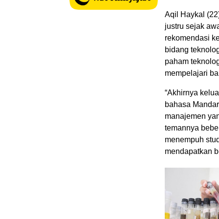
Aqil Haykal (22
justru sejak a
rekomendasi ke
bidang teknolo
paham teknologi
mempelajari ba
“Akhirnya kelu
bahasa Mandarin
manajemen yang
temannya bebera
menempuh studi
mendapatkan be