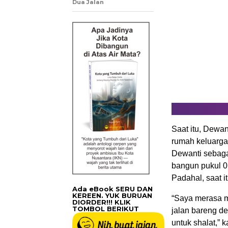
Dua Jalan
Saat itu, Dewa
rumah keluarg
Dewanti sebaga
bangun pukul 0
Padahal, saat it
Ada eBook SERU DAN
KEREEN. YUK BURUAN
“Saya merasa m
DIORDER!!! KLIK
TOMBOL BERIKUT
jalan bareng d
untuk shalat,” 