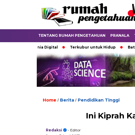
TENTANG RUMAH PENGETAHUAN
PRANALA
an di Dunia Digital
Terkubur untuk Hidup
Batas yang 
Home
Berita
Pendidikan Tinggi
/
/
Ini Kiprah 
Redaksi
- Editor