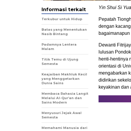
Yin Shui Si Yua
Informasi terkait
Pepatah Tiongh
Terkubur untuk Hidup
dengan kacang j
Batas yang Menentukan
bagaimanapun s
Nasib Bintang
Padamnya Lentera
Dewanti Fitrija
Malam
lulusan Pondok
henti-hentinya
Titik Temu di Ujung
Semesta
orientasi di Un
mengabarkan k
Keajaiban Makhluk Kecil
yang Menggetarkan
didirikan seke
Dunia Sains
keyakinan dan 
Membaca Rahasia Langit
Melalui Al-Qur’an dan
Sains Modern
Menyusuri Jejak Awal
Semesta
Memahami Manusia dari