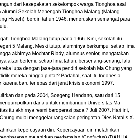
angun dari kesepakatan sekelompok warga Tionghoa asal
a alumni Sekolah Menengah Tionghoa Malang (Malang
g Hsueh), berdiri tahun 1946, meneruskan semangat para
ulu.
ah Tionghoa Malang tutup pada 1966. Kini, sekolah itu
geri 5 Malang. Meski tutup, alumninya berkumpul setiap lima
Hingga akhirnya Mochtar Riady, alumnus senior, mengatakan
ya akan bertemu setiap lima tahun, bersenang-senang, lalu
reka lupa dengan jasa-jasa pendiri sekolah Ma Chung yang
idik mereka hingga pintar? Padahal, saat itu Indonesia
 karena baru terlepas dari jerat krisis ekonomi 1997.
igulirkan dan pada 2004, Soegeng Hendarto, satu dari 15
, mengumpulkan dana untuk membangun Universitas Ma
tas itu akhirnya resmi beroperasi pada 7 Juli 2007. Hari ini,
 Chung mulai menggelar rangkaian peringatan Dies Natalis X.
ahirkan kepercayaan diri. Kepercayaan diri melahirkan
Pengharapan melahirkan perdamaian (Confucius).(DAHLIA