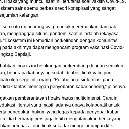
n. Hoaks yang muncul saat ini, terutama soal vaksin Covid-19,
istem sains semu berbasis teori konspirasi yang sangat
 sejumlah kalangan.
ns semu itu mendorong warga untuk meremehkan dampak
an, menganggap situasi pandemi saat ini adalah rekayasa
al. ”Ekosistem ini kemudian berkelindan dengan komunitas
ng pada akhirnya dapat mengancam program vaksinasi Covid-
 ungkap Septiaji.
bahkan, hoaks ini belakangan berkembang dengan semakin
an, beberapa kabar yang sudah dilabeli tidak valid pun
ali oleh segelintir orang. ”Pelabelan disinformasi pada
n tidak lantas mencegah penyebaran kabar bohong,” jelasnya.
ngatkan pemberantasan hoaks harus multidimensi. Cara ini
edukasi literasi yang masif, adanya upaya kolaboratif untuk
 serta penegakan hukum yang tegas kepada penyebar kabar
itu, dia berharap pers juga lebih mengutamakan berita yang
tuhkan pembaca, dan tidak sekadar mengejar umpan klik