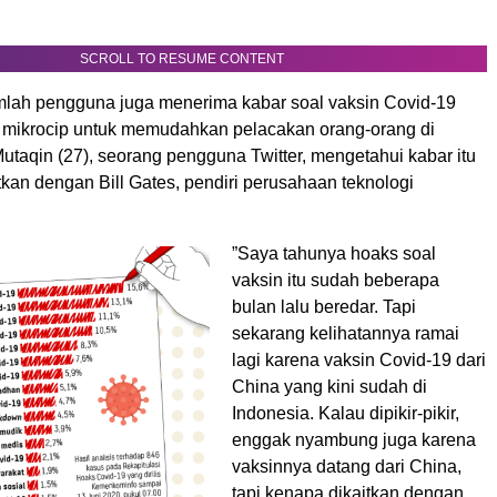
SCROLL TO RESUME CONTENT
jumlah pengguna juga menerima kabar soal vaksin Covid-19
 mikrocip untuk memudahkan pelacakan orang-orang di
utaqin (27), seorang pengguna Twitter, mengetahui kabar itu
itkan dengan Bill Gates, pendiri perusahaan teknologi
”Saya tahunya hoaks soal
vaksin itu sudah beberapa
bulan lalu beredar. Tapi
sekarang kelihatannya ramai
lagi karena vaksin Covid-19 dari
China yang kini sudah di
Indonesia. Kalau dipikir-pikir,
enggak nyambung juga karena
vaksinnya datang dari China,
tapi kenapa dikaitkan dengan