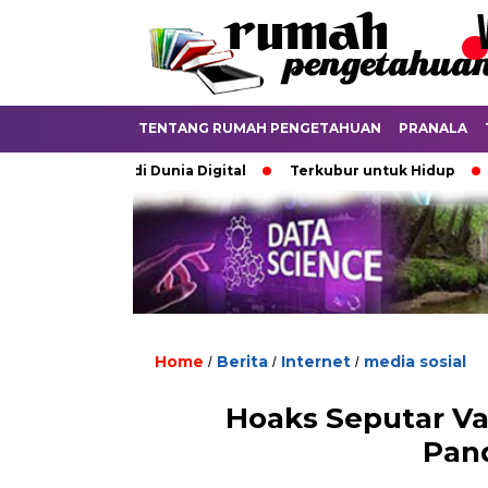
TENTANG RUMAH PENGETAHUAN
PRANALA
rdebatkan di Dunia Digital
Terkubur untuk Hidup
Batas
Home
Berita
Internet
media sosial
/
/
/
Hoaks Seputar Va
Pan