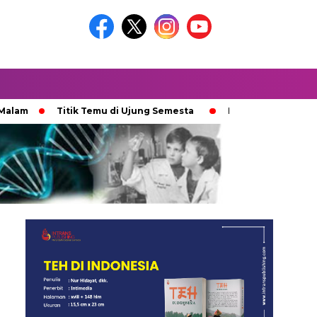
Titik Temu di Ujung Semesta
Ketika Ijazah Analog Dipe