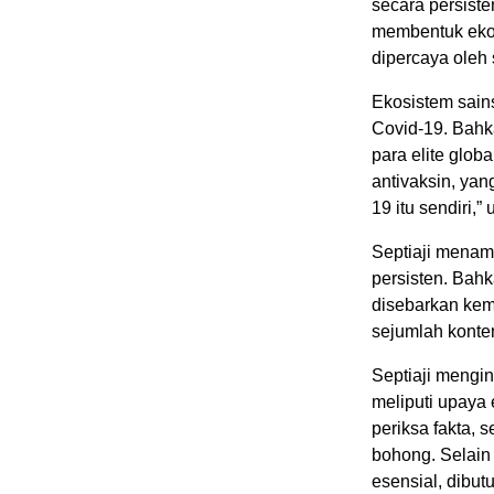
secara persiste
membentuk ekos
dipercaya oleh
Ekosistem sai
Covid-19. Bahk
para elite glob
antivaksin, ya
19 itu sendiri,”
Septiaji menam
persisten. Bahk
disebarkan kemb
sejumlah konte
Septiaji mengi
meliputi upaya 
periksa fakta,
bohong. Selain 
esensial, dibu