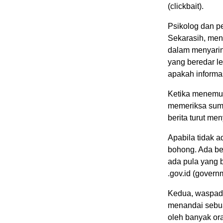
(clickbait).
Psikolog dan pe
Sekarasih, men
dalam menyaring
yang beredar le
apakah informas
Ketika menemuk
memeriksa sumb
berita turut me
Apabila tidak ad
bohong. Ada be
ada pula yang b
.gov.id (govern
Kedua, waspada
menandai sebua
oleh banyak or