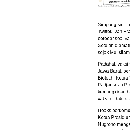
Simpang siur i
Twitter. Ivan P
beredar soal va
Setelah diamati
sejak Mei silam
Padahal, vaksin
Jawa Barat, be
Biotech. Ketua 
Padjadjaran Pro
kemungkinan ba
vaksin tidak re
Hoaks berkem
Ketua Presidium
Nugroho mengat