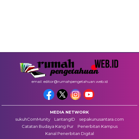
email: editor@rumahpengetahuan.web.id
MEDIA NETWORK
sukuhComMunity
LantangID
sepakunusantara.com
Catatan Budaya Kang Pur
Penerbitan Kampus
Kanal Penerbitan Digital