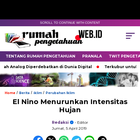
SCROLL TO CONTINUE WITH CONTENT
TENTANG RUMAH PENGETAHUAN
PRANALA
TWIT PENGET
h Analog Diperdebatkan di Dunia Digital
Terkubur untuk Hid
/
/
/
Home
Berita
iklim
Perubahan Iklim
El Nino Menurunkan Intensitas
Hujan
Redaksi
- Editor
Jumat, 5 April 2019