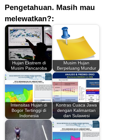
Pengetahuan. Masih mau
melewatkan?:
Hujan Ekstrem di
Musim Hujan
Musim Pancaroba
Berpeluang Mundur
Intensitas Hujan di
Kontras Cuaca Jawa
Bogor Tertinggi di
dengan Kalimantan
Indonesia
dan Sulawesi