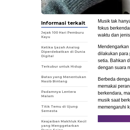
Musik tak hany
Informasi terkait
fokus berkenda
Jejak 100 Hari Pemburu
waktu dan jeni
Kayu
Mendengarkan 
Ketika Ijazah Analog
Diperdebatkan di Dunia
dilakukan para
Digital
setia. Bahkan 
Terkubur untuk Hidup
dengan suara 
Batas yang Menentukan
Berbeda dengan
Nasib Bintang
memakai perang
Padamnya Lentera
berkendara, ma
Malam
musik saat berk
Titik Temu di Ujung
memengaruhi ke
Semesta
Keajaiban Makhluk Kecil
yang Menggetarkan