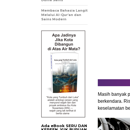
Dunia Sains
Membaca Rahasia Langit
Melalui Al-Qur’an dan
Sains Modern
Masih banyak p
berkendara. Ri
keselamatan ber
Ada eBook SERU DAN
KEREEN. YUK BURUAN