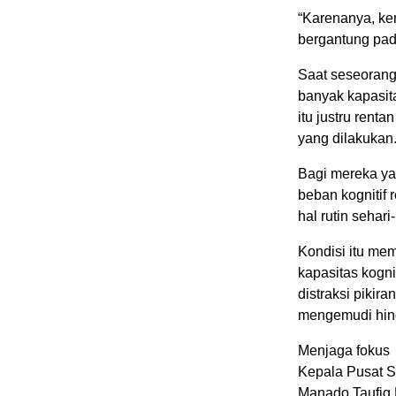
“Karenanya, k
bergantung pada
Saat seseorang
banyak kapasitas
itu justru ren
yang dilakukan
Bagi mereka ya
beban kognitif 
hal rutin sehari-
Kondisi itu mem
kapasitas kogni
distraksi pikir
mengemudi hing
Menjaga fokus
Kepala Pusat S
Manado Taufiq