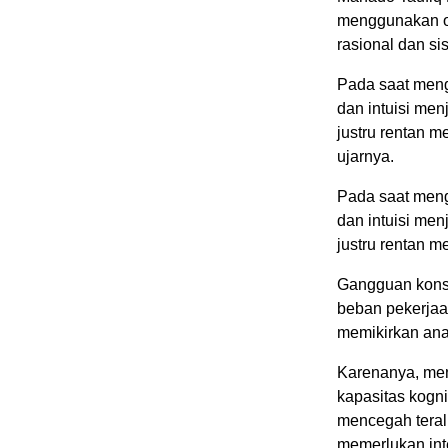
menggunakan ot
rasional dan si
Pada saat meng
dan intuisi men
justru rentan m
ujarnya.
Pada saat meng
dan intuisi men
justru rentan m
Gangguan konse
beban pekerjaan
memikirkan ana
Karenanya, men
kapasitas kogni
mencegah teral
memerlukan int