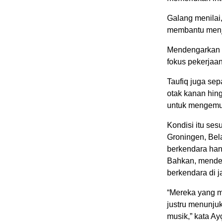
Galang menilai
membantu menj
Mendengarkan m
fokus pekerjaa
Taufiq juga se
otak kanan hin
untuk mengemud
Kondisi itu ses
Groningen, Bel
berkendara han
Bahkan, menden
berkendara di 
“Mereka yang m
justru menunju
musik,” kata Ay