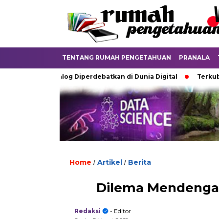
TENTANG RUMAH PENGETAHUAN
PRANALA
 Ijazah Analog Diperdebatkan di Dunia Digital
Terkubur untu
Home
Artikel
Berita
/
/
Dilema Mendengar
Redaksi
- Editor