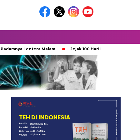
ya Lentera Malam
Jejak 100 Hari Pemburu Kayu
Ketika