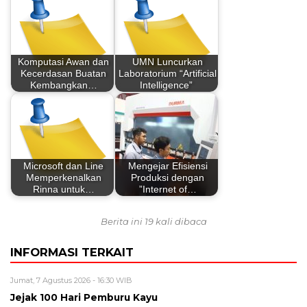
Komputasi Awan dan
UMN Luncurkan
Kecerdasan Buatan
Laboratorium “Artificial
Kembangkan…
Intelligence”
Microsoft dan Line
Mengejar Efisiensi
Memperkenalkan
Produksi dengan
Rinna untuk…
”Internet of…
Berita ini 19 kali dibaca
INFORMASI TERKAIT
Jumat, 7 Agustus 2026 - 16:30 WIB
Jejak 100 Hari Pemburu Kayu