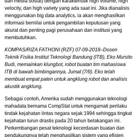
dan media sosial) dengan karakteristik high volume, high
velocity, dan high variety yang ada saat ini. Jika dianalisis
menggunakan big data analytics, ia akan menghasilkan
informasi bernilai untuk pengambilan keputusan yang
akurat dan penting pagi perusahaan dan institusi yang
membutuhkan.
KOMPAS/RIZA FATHONI (RZF) 07-09-2018–Dosen
Teknik Fisika Institut Teknologi Bandung (ITB), Eko Mursito
Budi, memainkan klungbot, robot buatan tim mahasiswa
ITB di bawah bimbingannya, Jumat (7/9). Eko telah
membuat empat paten untuk angklung robot dan analisis
akustik angklung.
Sebagai contoh, Amerika sudah menggunakan teknologi
mahadata bernama CompStat untuk mengamati perilaku
tindak kejahatan lintas negara sejak 1994 sehingga tingkat
kejahatan turun drastis pada 20 tahun belakangan ini.
Perkembangan pesat teknologi kecerdasan buatan dan
pendukungnya telah menghasilkan sistem yang efisien