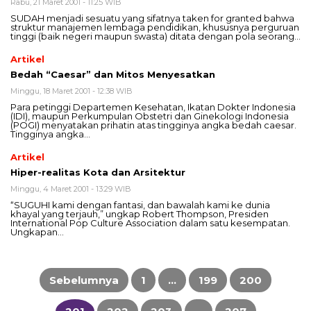
Rabu, 21 Maret 2001 - 11:25 WIB
SUDAH menjadi sesuatu yang sifatnya taken for granted bahwa
struktur manajemen lembaga pendidikan, khususnya perguruan
tinggi (baik negeri maupun swasta) ditata dengan pola seorang…
Artikel
Bedah “Caesar” dan Mitos Menyesatkan
Minggu, 18 Maret 2001 - 12:38 WIB
Para petinggi Departemen Kesehatan, Ikatan Dokter Indonesia
(IDI), maupun Perkumpulan Obstetri dan Ginekologi Indonesia
(POGI) menyatakan prihatin atas tingginya angka bedah caesar.
Tingginya angka…
Artikel
Hiper-realitas Kota dan Arsitektur
Minggu, 4 Maret 2001 - 13:29 WIB
“SUGUHI kami dengan fantasi, dan bawalah kami ke dunia
khayal yang terjauh,” ungkap Robert Thompson, Presiden
International Pop Culture Association dalam satu kesempatan.
Ungkapan…
Paginasi
pos
Sebelumnya
1
…
199
200