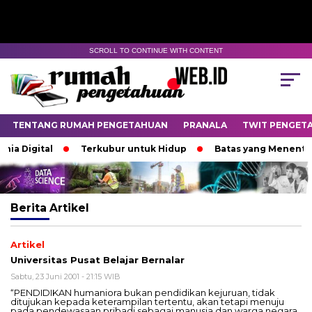
SCROLL TO CONTINUE WITH CONTENT
TENTANG RUMAH PENGETAHUAN
PRANALA
TWIT PENGET
a Digital
Terkubur untuk Hidup
Batas yang Menentuka
Berita
Artikel
Artikel
Universitas Pusat Belajar Bernalar
Sabtu, 23 Juni 2001 - 21:15 WIB
“PENDIDIKAN humaniora bukan pendidikan kejuruan, tidak
ditujukan kepada keterampilan tertentu, akan tetapi menuju
pada pendewasaan pribadi sebagai manusia dan warga negara,