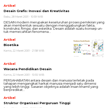
Artikel
Desain Grafis: Inovasi dan Kreativitas
Rabu, 28 Maret 2001 - 10:59 WIB
DESAIN modern merupakan keseluruhan proses pemikiran yang
akan membentuk sesuatu dengan menggabungkan fakta,
konstruksi, ftmgsi, dan estetika. Desain adalah suatu konsep un­
tuk memecahkan fenomena…
Artikel
Bioetika
Kamis, 22 Maret 2001 - 21:58 WIB
Artikel
Wacana Pendidikan Desain
Kamis, 22 Maret 2001 - 10:55 WIB
PERSAHABATAN antara desain dan manusia terletak pada
tahapan mengangkat harkat manusia menjadi satu dimensi
yang lebih tinggi. Sasaran objeknya adalah insan khamil yang
berpredikat…
Artikel
Struktur Organisasi Perguruan Tinggi