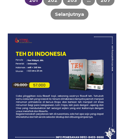
201
202
203
…
207
Selanjutnya