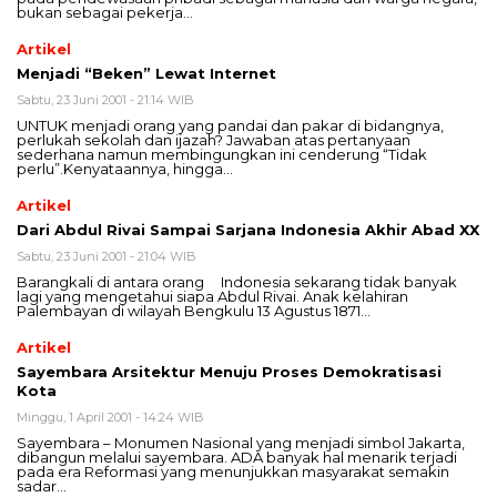
bukan sebagai pekerja…
Artikel
Menjadi “Beken” Lewat Internet
Sabtu, 23 Juni 2001 - 21:14 WIB
UNTUK menjadi orang yang pandai dan pakar di bidangnya,
perlukah sekolah dan ijazah? Jawaban atas pertanyaan
sederhana namun membingungkan ini cenderung “Tidak
perlu”.Kenyataannya, hingga…
Artikel
Dari Abdul Rivai Sampai Sarjana Indonesia Akhir Abad XX
Sabtu, 23 Juni 2001 - 21:04 WIB
Barangkali di antara orang Indonesia sekarang tidak banyak
lagi yang mengetahui siapa Abdul Rivai. Anak kelahiran
Palembayan di wilayah Bengkulu 13 Agustus 1871…
Artikel
Sayembara Arsitektur Menuju Proses Demokratisasi
Kota
Minggu, 1 April 2001 - 14:24 WIB
Sayembara – Monumen Nasional yang menjadi simbol Jakarta,
dibangun melalui sayembara. ADA banyak hal menarik terjadi
pada era Reformasi yang menunjukkan masyarakat semakin
sadar…