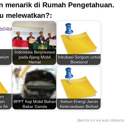
an menarik di Rumah Pengetahuan.
u melewatkan?:
Indonesia Berprestasi
Belum
pada Ajang Mobil
Inkubasi Sorgum untuk
Hemat
Bioetanol
ten
sin
BPPT Kaji Mobil Bahan
Kebun Energi Jamin
r Air
Bakar Ganda
Ketersediaan Biofuel
Berita ini 44 kali dibaca