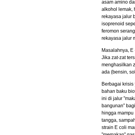
asam amino dan 
alkohol lemak, 
rekayasa jalur 
isoprenoid sep
feromon serang
rekayasa jalur 
Masalahnya, E c
Jika zat-zat te
menghasilkan z
ada (bensin, sol
Berbagai krisi
bahan baku bio
ini di jalur ”m
bangunan” bagi 
hingga mampu 
tangga, sampah
strain E coli 
”memakan” gas k