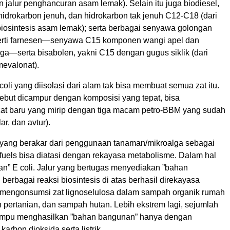
jalur penghancuran asam lemak). Selain itu juga biodiesel,
hidrokarbon jenuh, dan hidrokarbon tak jenuh C12-C18 (dari
biosintesis asam lemak); serta berbagai senyawa golongan
erti farnesen—senyawa C15 komponen wangi apel dan
ga—serta bisabolen, yakni C15 dengan gugus siklik (dari
mevalonat).
oli yang diisolasi dari alam tak bisa membuat semua zat itu.
rsebut dicampur dengan komposisi yang tepat, bisa
at baru yang mirip dengan tiga macam petro-BBM yang sudah
ar, dan avtur).
s yang berakar dari penggunaan tanaman/mikroalga sebagai
fuels bisa diatasi dengan rekayasa metabolisme. Dalam hal
akan” E coli. Jalur yang bertugas menyediakan ”bahan
berbagai reaksi biosintesis di atas berhasil direkayasa
mengonsumsi zat lignoselulosa dalam sampah organik rumah
 pertanian, dan sampah hutan. Lebih ekstrem lagi, sejumlah
mampu menghasilkan ”bahan bangunan” hanya dengan
arbon dioksida serta listrik.