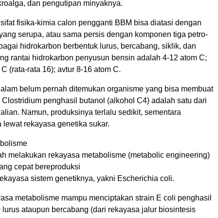
oalga, dan pengutipan minyaknya.
 sifat fisika-kimia calon pengganti BBM bisa diatasi dengan
yang serupa, atau sama persis dengan komponen tiga petro-
agai hidrokarbon berbentuk lurus, bercabang, siklik, dan
ang rantai hidrokarbon penyusun bensin adalah 4-12 atom C;
C (rata-rata 16); avtur 8-16 atom C.
 alam belum pernah ditemukan organisme yang bisa membuat
 Clostridium penghasil butanol (alkohol C4) adalah satu dari
alian. Namun, produksinya terlalu sedikit, sementara
 lewat rekayasa genetika sukar.
bolisme
ah melakukan rekayasa metabolisme (metabolic engineering)
ang cepat bereproduksi
ekayasa sistem genetiknya, yakni Escherichia coli.
yasa metabolisme mampu menciptakan strain E coli penghasil
lurus ataupun bercabang (dari rekayasa jalur biosintesis