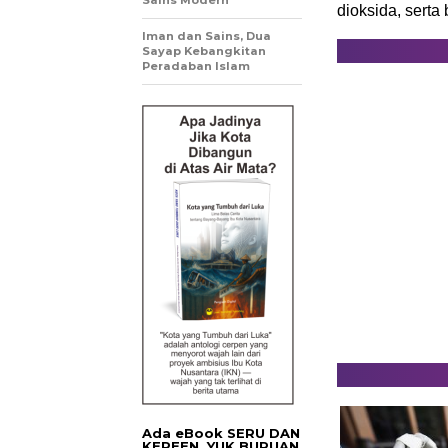
Sains Modern
dioksida, serta
Iman dan Sains, Dua
Sayap Kebangkitan
Peradaban Islam
Ada eBook SERU DAN
KEREEN. YUK BURUAN