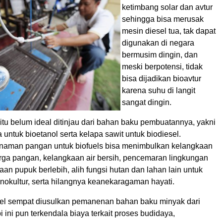
ketimbang solar dan avtur
sehingga bisa merusak
mesin diesel tua, tak dapat
digunakan di negara
bermusim dingin, dan
meski berpotensi, tidak
bisa dijadikan bioavtur
karena suhu di langit
sangat dingin.
itu belum ideal ditinjau dari bahan baku pembuatannya, yakni
 untuk bioetanol serta kelapa sawit untuk biodiesel.
naman pangan untuk biofuels bisa menimbulkan kelangkaan
rga pangan, kelangkaan air bersih, pencemaran lingkungan
an pupuk berlebih, alih fungsi hutan dan lahan lain untuk
okultur, serta hilangnya keanekaragaman hayati.
el sempat diusulkan pemanenan bahan baku minyak dari
i ini pun terkendala biaya terkait proses budidaya,