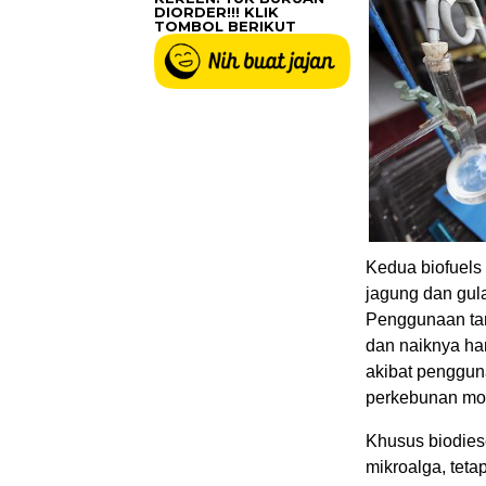
DIORDER!!! KLIK
TOMBOL BERIKUT
Kedua biofuels 
jagung dan gula
Penggunaan ta
dan naiknya ha
akibat pengguna
perkebunan mon
Khusus biodies
mikroalga, tetap