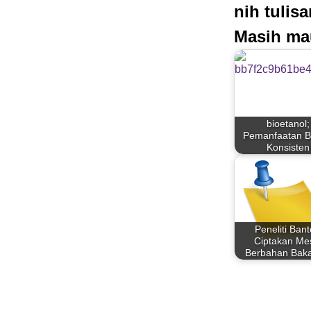
nih tulis
Masih ma
bioetanol;
Pemanfaatan 
Konsisten
Peneliti Ban
Ciptakan Me
Berbahan Baka