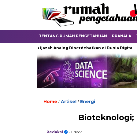
TENTANG RUMAH PENGETAHUAN
PRANALA
Ketika Ijazah Analog Diperdebatkan di Dunia Digital
Ter
Home
Artikel
Energi
/
/
Bioteknologi; 
Redaksi
- Editor