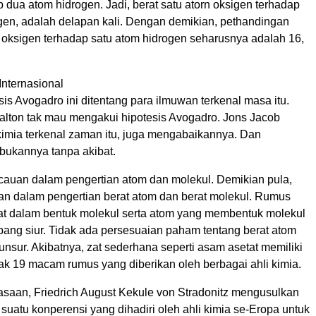
 dua atom hidrogen. Jadi, berat satu atorn oksigen terhadap
gen, adalah delapan kali. Dengan demikian, pethandingan
m oksigen terhadap satu atom hidrogen seharusnya adalah 16,
Internasional
sis Avogadro ini ditentang para ilmuwan terkenal masa itu.
Dalton tak mau mengakui hipotesis Avogadro. Jons Jacob
 kimia terkenal zaman itu, juga mengabaikannya. Dan
 bukannya tanpa akibat.
acauan dalam pengertian atom dan molekul. Demikian pula,
uan dalam pengertian berat atom dan berat molekul. Rumus
 zat dalam bentuk molekul serta atom yang membentuk molekul
pang siur. Tidak ada persesuaian paham tentang berat atom
nsur. Akibatnya, zat sederhana seperti asam asetat memiliki
k 19 macam rumus yang diberikan oleh berbagai ahli kimia.
saan, Friedrich August Kekule von Stradonitz mengusulkan
suatu konperensi yang dihadiri oleh ahli kimia se-Eropa untuk