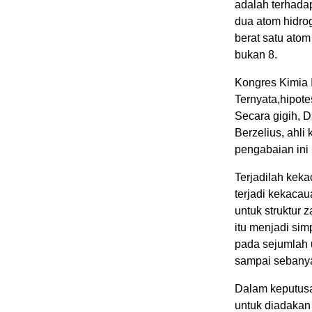
adalah terhadap
dua atom hidro
berat satu ato
bukan 8.
Kongres Kimia 
Ternyata,hipote
Secara gigih, 
Berzelius, ahli
pengabaian ini
Terjadilah kek
terjadi kekaca
untuk struktur
itu menjadi sim
pada sejumlah u
sampai sebanya
Dalam keputusa
untuk diadakan 