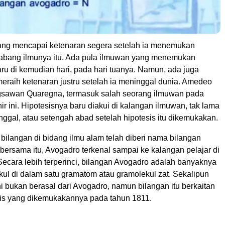
ng mencapai ketenaran segera setelah ia menemukan
abang ilmunya itu. Ada pula ilmuwan yang menemukan
aru di kemudian hari, pada hari tuanya. Namun, ada juga
eraih ketenaran justru setelah ia meninggal dunia. Amedeo
gsawan Quaregna, termasuk salah seorang ilmuwan pada
ir ini. Hipotesisnya baru diakui di kalangan ilmuwan, tak lama
nggal, atau setengah abad setelah hipotesis itu dikemukakan.
u bilangan di bidang ilmu alam telah diberi nama bilangan
bersama itu, Avogadro terkenal sampai ke kalangan pelajar di
Secara lebih terperinci, bilangan Avogadro adalah banyaknya
kul di dalam satu gramatom atau gramolekul zat. Sekalipun
ini bukan berasal dari Avogadro, namun bilangan itu berkaitan
is yang dikemukakannya pada tahun 1811.