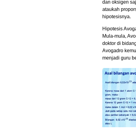
dan oksigen saj
ataukah propors
hipotesisnya.
Hipotesis Avog
Mula-mula, Avo
doktor di bidan
Avogadro kemudi
menjadi guru bes