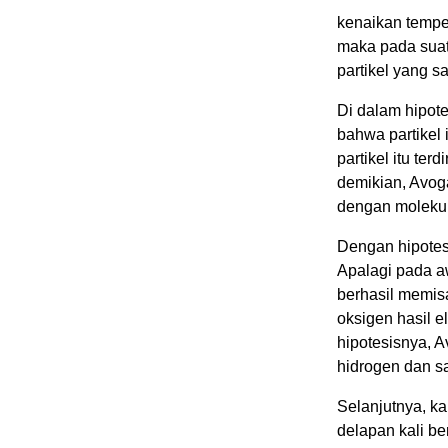
kenaikan temper
maka pada suat
partikel yang s
Di dalam hipote
bahwa partikel
partikel itu te
demikian, Avo
dengan molekul
Dengan hipotes
Apalagi pada aw
berhasil memisa
oksigen hasil e
hipotesisnya, A
hidrogen dan s
Selanjutnya, k
delapan kali be