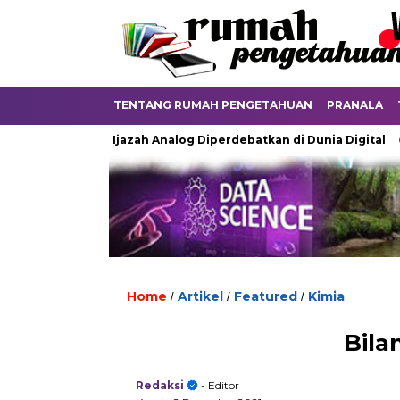
TENTANG RUMAH PENGETAHUAN
PRANALA
Ketika Ijazah Analog Diperdebatkan di Dunia Digital
Ter
Home
Artikel
Featured
Kimia
/
/
/
Bila
Redaksi
- Editor