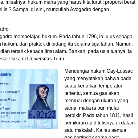
a, misalnya, hukum mana yang harus kita turuti: proporsi berat
i isi? Sampai di sini, muncullah Avogadro dengan
adro
gadro mempelajari hukum. Pada tahun 1796, ia lulus sebagai
g hukum, dan praktek di bidang itu selama tiga tahun. Namun,
an tertarik kepada ilmu alam. Bahkan, pada usia tuanya, ia
ar fisika di Universitas Turin.
Mendengar hukum Gay-Lussac
yang menyatakan bahwa pada
suatu kenaikan temperatur
tertentu, semua gas akan
memuai dengan ukuran yang
sama, maka ia pun mulai
berpikir. Pada tahun 1811, hasil
pemikiran itu ditulisnya di dalam
satu makalah. Ka.lau semua
gas bertindak sama pada