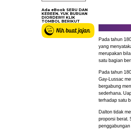
Ada eBook SERU DAN
KEREEN. YUK BURUAN
DIORDER!!! KLIK
TOMBOL BERIKUT
Pada tahun 18
yang menyataka
merupakan bilan
satu bagian ber
Pada tahun 180
Gay-Lussac me
bergabung menu
sederhana. Uap 
terhadap satu b
Dalton tidak m
proporsi berat. 
penggabungan z