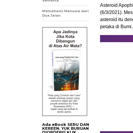
Semesta
Asteroid Apoph
Memahami Manusia dari
(6/3/2021). Me
Dua Jalan
asteroid itu d
petaka di Bumi.
Ada eBook SERU DAN
KEREEN. YUK BURUAN
DIORDER!!! KLIK