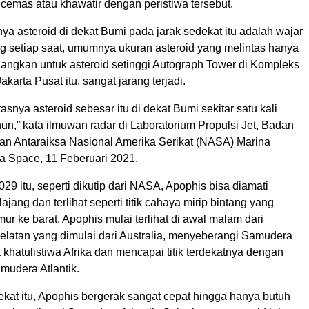
, cemas atau khawatir dengan peristiwa tersebut.
ya asteroid di dekat Bumi pada jarak sedekat itu adalah wajar
g setiap saat, umumnya ukuran asteroid yang melintas hanya
dangkan untuk asteroid setinggi Autograph Tower di Kompleks
karta Pusat itu, sangat jarang terjadi.
asnya asteroid sebesar itu di dekat Bumi sekitar satu kali
hun,” kata ilmuwan radar di Laboratorium Propulsi Jet, Badan
n Antaraiksa Nasional Amerika Serikat (NASA) Marina
a Space, 11 Feberuari 2021.
029 itu, seperti dikutip dari NASA, Apophis bisa diamati
ajang dan terlihat seperti titik cahaya mirip bintang yang
imur ke barat. Apophis mulai terlihat di awal malam dari
elatan yang dimulai dari Australia, menyeberangi Samudera
a khatulistiwa Afrika dan mencapai titik terdekatnya dengan
mudera Atlantik.
ekat itu, Apophis bergerak sangat cepat hingga hanya butuh