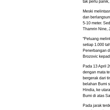
tak perlu panik
Meski melintasn
dan berlangsun
5-10 meter. Se
Thamrin Nine, Ja
“Peluang melint
setiap 1.000 ta
Penerbangan da
Brozovic kepad
Pada 13 April 2
dengan mata tel
bergerak dari t
belahan Bumi s
Hindia, ke utar
Bumi di atas Sa
Pada jarak terd