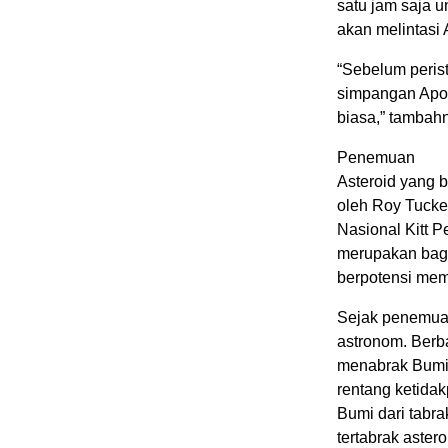
satu jam saja u
akan melintasi
“Sebelum perist
simpangan Apo
biasa,” tambah
Penemuan
Asteroid yang 
oleh Roy Tucker
Nasional Kitt P
merupakan bagi
berpotensi me
Sejak penemuan
astronom. Berb
menabrak Bumi 
rentang ketida
Bumi dari tabra
tertabrak astero