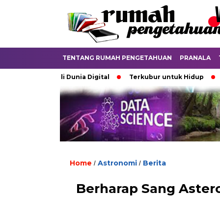
TENTANG RUMAH PENGETAHUAN
PRANALA
rdebatkan di Dunia Digital
Terkubur untuk Hidup
Batas
Home
Astronomi
Berita
/
/
Berharap Sang Asteroi