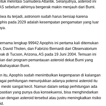
ntuk melintasi Samudera Atlantik. Selanjutnya, asteroid ini
 AS sebelum akhirnya bergerak makin menjauh dari Bumi.
iwa itu terjadi, astronom sudah harus bersiap karena
phis pada 2029 adalah kesempatan pengamatan yang luar
nya.
bernama lengkap 99942 Apophis ini pertama kali ditemukan
, David Tholen, dan Fabrizio Bernardi dari Observatorium
eak di Tucson, Arizona, AS pada 19 Juni 2004. Temuan ini
an dari program pemantauan asteroid dekat Bumi yang
mbahayakan Bumi.
 itu, Apophis sudah menimbulkan kegemparan di kalangan
agai perhitungan menunjukkan adanya potensi asteroid itu
meski sangat kecil. Namun dalam setiap perhitungan ada
kpastian yang punya dua konsekuensi, bisa menghindarkan
kan dengan asteroid tersebut atau justru meningkatkan risiko
id.