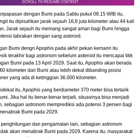
SCROLL TO RESUME CONTENT
erpapasan dengan Bumi pada Sabtu pukul 08.15 WIB itu,
git itu dipisahkan jarak sejauh 16,8 juta kilometer atau 44 kali
an. Jarak sejauh itu memang sangat aman bagi Bumi hingga
potensi tabrakan dengan sang asteroid.
n Bumi dengn Apophis pada akhir pekan kemarin itu
esik terakhir bagi astronom sebelum asteroid itu mencapai titik
ngan Bumi pada 13 April 2029. Saat itu, Apophis akan berada
60 kilometer dari Bumi atau lebih dekat dibanding posisi
ioner yang ada di ketinggian 36.000 kilometer.
dekat itu, Apophis yang berdiameter 370 meter bisa tertarik
umi. Jika hal itu benar-benar terjadi, situasinya bisa menjadi
, sebagian astronom memprediksi ada potensi 3 persen bagi
 menabrak Bumi pada 2029.
penghitungan dan pengamatan lain, sebagian astronom
tidak akan menabrak Bumi pada 2029. Karena itu, masyarakat