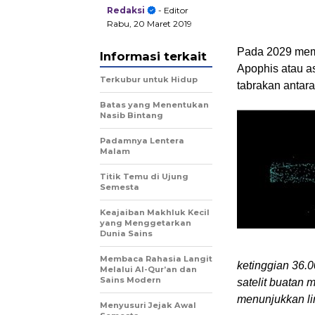
Redaksi
- Editor
Rabu, 20 Maret 2019
Pada 2029 mem
Informasi terkait
Apophis atau ast
Terkubur untuk Hidup
tabrakan antar
Batas yang Menentukan
Nasib Bintang
Padamnya Lentera
Malam
Titik Temu di Ujung
Semesta
Keajaiban Makhluk Kecil
yang Menggetarkan
Dunia Sains
Membaca Rahasia Langit
ketinggian 36.00
Melalui Al-Qur’an dan
Sains Modern
satelit buatan 
menunjukkan li
Menyusuri Jejak Awal