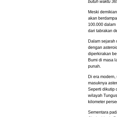
butuh waktu 365
Meski demikian
akan berdampak
100.000 dalam 
dari tabrakan d
Dalam sejarah 
dengan asteroid
diperkirakan b
Bumi di masa l
punah.
Di era modern, s
masuknya aster
Seperti dikutip
wilayah Tungus
kilometer pers
Sementara pada