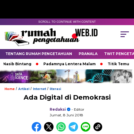
SCROLL TO CONTINUE WITH CONTENT
TENTANG RUMAH PENGETAHUAN
PRANALA
TWIT PENGET
ib Bintang
Padamnya Lentera Malam
Titik Temu di Uj
/
/
/
Home
Artikel
Internet
literasi
Ada Digital di Demokrasi
Redaksi
- Editor
Jumat, 8 Juni 2018