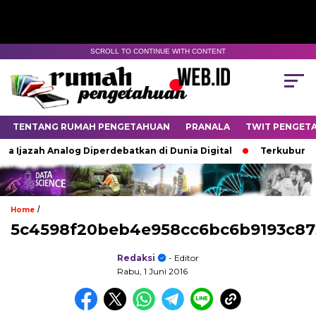
SCROLL TO CONTINUE WITH CONTENT
TENTANG RUMAH PENGETAHUAN
PRANALA
TWIT PENGET
 Ijazah Analog Diperdebatkan di Dunia Digital
Terkubur unt
/
Home
5c4598f20beb4e958cc6bc6b9193c87
Redaksi
- Editor
Rabu, 1 Juni 2016