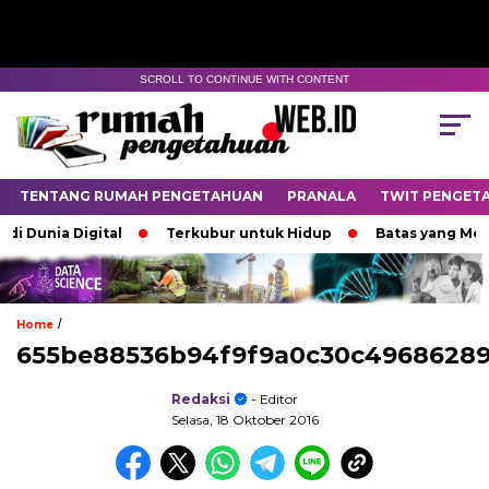
SCROLL TO CONTINUE WITH CONTENT
TENTANG RUMAH PENGETAHUAN
PRANALA
TWIT PENGET
 Dunia Digital
Terkubur untuk Hidup
Batas yang Mene
/
Home
655be88536b94f9f9a0c30c4968628
Redaksi
- Editor
Selasa, 18 Oktober 2016