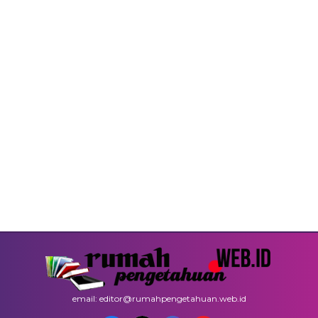
email: editor@rumahpengetahuan.web.id