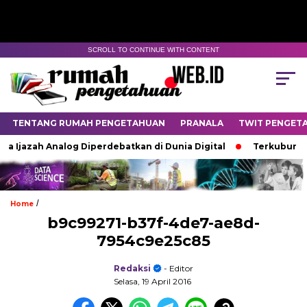
SCROLL TO CONTINUE WITH CONTENT
TENTANG RUMAH PENGETAHUAN
PRANALA
TWIT PENGET
a Ijazah Analog Diperdebatkan di Dunia Digital
Terkubur unt
/
Home
b9c99271-b37f-4de7-ae8d-
7954c9e25c85
Redaksi
- Editor
Selasa, 19 April 2016