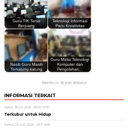
Guru TIK Terus
Teknologi Informasi
Berjuang
Pacu Kreativitas
Guru Minta Teknologi
Nasib Guru Masih
Komputer dan
Terkatung-katung
Pengolahan…
Berita ini 16 kali dibaca
INFORMASI TERKAIT
Sabtu, 18 Juli 2026 - 09:20 WIB
Terkubur untuk Hidup
Kamis, 25 Juni 2026 - 20:11 WIB