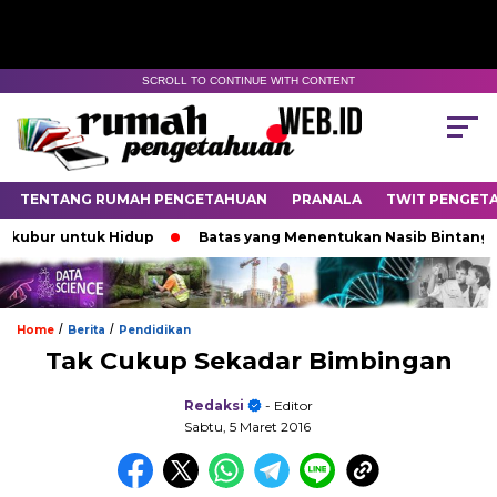
SCROLL TO CONTINUE WITH CONTENT
TENTANG RUMAH PENGETAHUAN
PRANALA
TWIT PENGET
bur untuk Hidup
Batas yang Menentukan Nasib Bintang
/
/
Home
Berita
Pendidikan
Tak Cukup Sekadar Bimbingan
Redaksi
- Editor
Sabtu, 5 Maret 2016