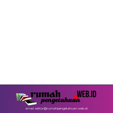
email: editor@rumahpengetahuan.web.id