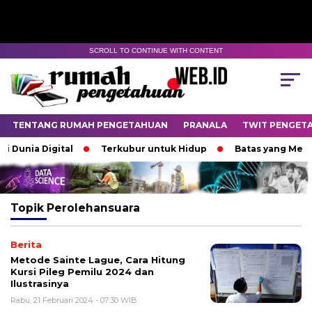
SCROLL TO CONTINUE WITH CONTENT
TENTANG RUMAH PENGETAHUAN
PRANALA
TWIT PENGET
 Dunia Digital
Terkubur untuk Hidup
Batas yang Menen
Topik
Perolehansuara
Berita
Metode Sainte Lague, Cara Hitung
Kursi Pileg Pemilu 2024 dan
Ilustrasinya
Rabu, 21 Februari 2024 - 07:30 WIB