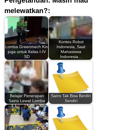
Pengetahuan. Masih mau
melewatkan?:
Kontes Robot
Lomba Greenmech Kini
Indonesia, Saat
juga untuk Kelas I-IV
Mahasiswa
SD
Indonesia…
Belajar Penerapan
Sains Tak Bisa Berdiri
Sains Lewat Lomba
Sendiri