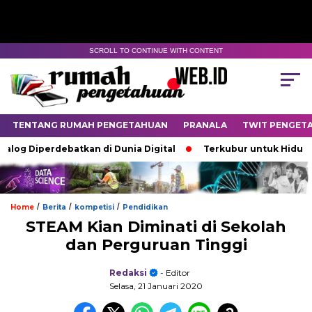
SCROLL TO CONTINUE WITH CONTENT
TENTANG RUMAH PENGETAHUAN
PRANALA
TWIT PENGET
iperdebatkan di Dunia Digital
Terkubur untuk Hidup
Ba
/
/
/
Home
Berita
kompetisi
Pendidikan
STEAM Kian Diminati di Sekolah
dan Perguruan Tinggi
Redaksi
- Editor
Selasa, 21 Januari 2020