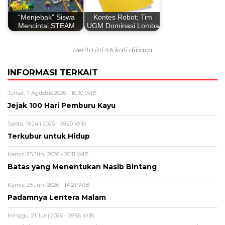
“Menjebak” Siswa
Kontes Robot; Tim
Mencintai STEAM
UGM Dominasi Lomba
Berita ini 46 kali dibaca
INFORMASI TERKAIT
Jumat, 7 Agustus 2026 - 16:30 WIB
Jejak 100 Hari Pemburu Kayu
Sabtu, 18 Juli 2026 - 09:20 WIB
Terkubur untuk Hidup
Kamis, 25 Juni 2026 - 20:11 WIB
Batas yang Menentukan Nasib Bintang
Kamis, 25 Juni 2026 - 14:21 WIB
Padamnya Lentera Malam
Minggu, 21 Juni 2026 - 09:56 WIB