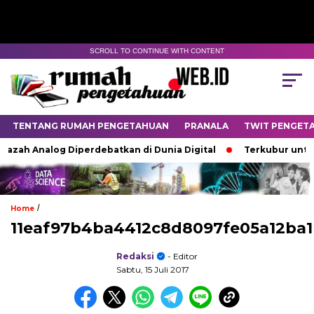
SCROLL TO CONTINUE WITH CONTENT
TENTANG RUMAH PENGETAHUAN
PRANALA
TWIT PENGET
azah Analog Diperdebatkan di Dunia Digital
Terkubur untuk 
/
Home
11eaf97b4ba4412c8d8097fe05a12ba1
Redaksi
- Editor
Sabtu, 15 Juli 2017