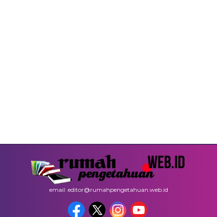
email: editor@rumahpengetahuan.web.id