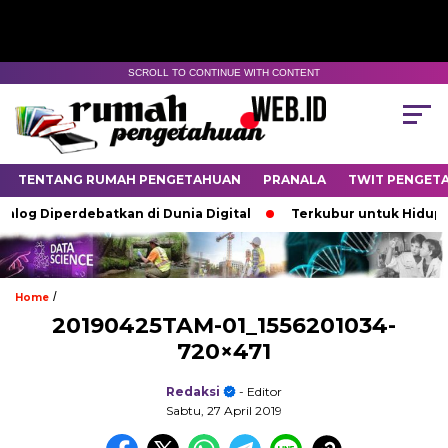
SCROLL TO CONTINUE WITH CONTENT
TENTANG RUMAH PENGETAHUAN
PRANALA
TWIT PENGET
log Diperdebatkan di Dunia Digital
Terkubur untuk Hidup
/
Home
20190425TAM-01_1556201034-
720×471
Redaksi
- Editor
Sabtu, 27 April 2019